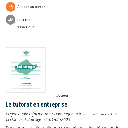
Ajouter au panier
Document
numérique
Document
Le tutorat en entreprise
Crefor - Pôle information
;
Dominique ROUSSELIN-LEGRAND
//
Crefor
//
Eclairage
//
01/03/2009
Dans une actualité politique marquée par des débats et des