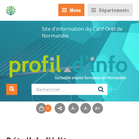
Menu
Départements
Site d'information du Carif-Oref de
Normandie
A-
A
A+