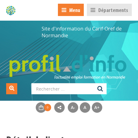
Menu
Départements
Site d'information du Carif-Oref de
Normandie
A-
A
A+