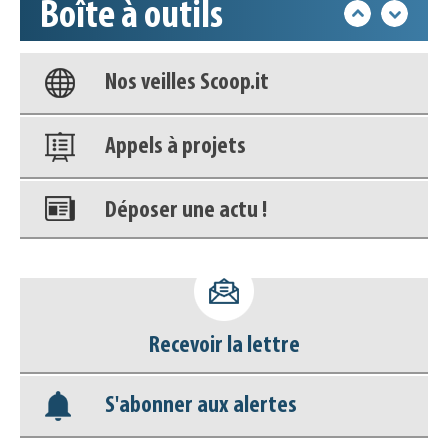
Boîte à outils
Base documentaire
Nos veilles Scoop.it
Appels à projets
Déposer une actu !
Accéder à son compte - (Se
déconnecter)
Recevoir la lettre
Base documentaire
S'abonner aux alertes
Nos veilles Scoop.it