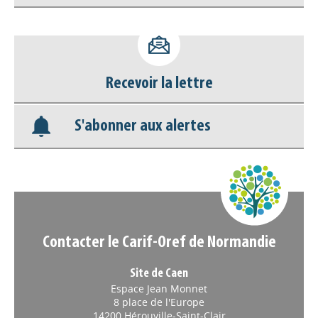
Accéder à son compte - (Se
déconnecter)
Recevoir la lettre
Base documentaire
S'abonner aux alertes
Nos veilles Scoop.it
Appels à projets
Contacter le Carif-Oref de Normandie
Site de Caen
Espace Jean Monnet
8 place de l'Europe
14200 Hérouville-Saint-Clair