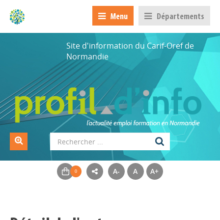
Menu
Départements
Site d'information du Carif-Oref de
Normandie
A-
A
A+