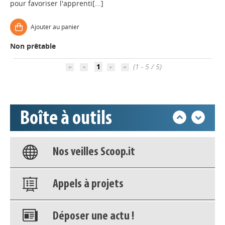
pour favoriser l'apprenti[...]
Appels à projets
Ajouter au panier
Non prêtable
Déposer une actu !
1
(1 - 5 / 5)
Accéder à son compte - (Se
déconnecter)
Boîte à outils
Base documentaire
Nos veilles Scoop.it
Appels à projets
Déposer une actu !