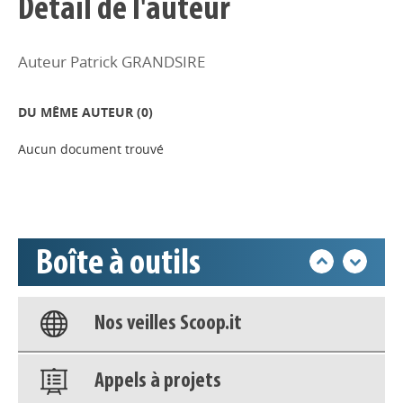
Détail de l'auteur
Auteur Patrick GRANDSIRE
Appels à projets
DU MÊME AUTEUR (
0
)
Déposer une actu !
Aucun document trouvé
Accéder à son compte - (Se
déconnecter)
Boîte à outils
Base documentaire
Nos veilles Scoop.it
Appels à projets