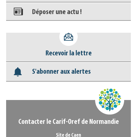
Déposer une actu !
Accéder à son compte - (Se
déconnecter)
Recevoir la lettre
Base documentaire
S'abonner aux alertes
Nos veilles Scoop.it
Appels à projets
Contacter le Carif-Oref de Normandie
Site de Caen