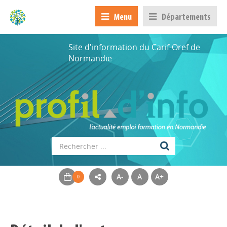
Menu
Départements
Site d'information du Carif-Oref de
Normandie
A-
A
A+