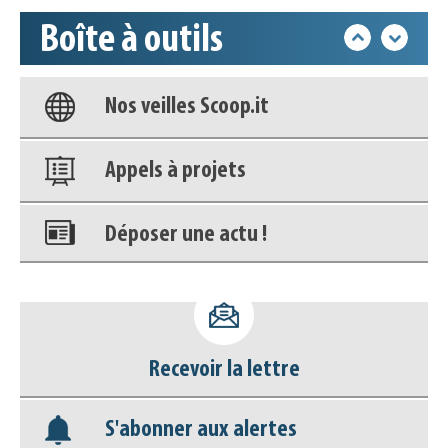
Boîte à outils
Base documentaire
Nos veilles Scoop.it
Appels à projets
Déposer une actu !
Accéder à son compte - (Se
déconnecter)
Recevoir la lettre
Base documentaire
S'abonner aux alertes
Nos veilles Scoop.it