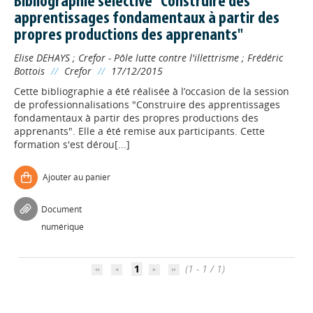
Bibliographie sélective "Construire des
apprentissages fondamentaux à partir des
propres productions des apprenants"
Elise DEHAYS
;
Crefor - Pôle lutte contre l'illettrisme
;
Frédéric
Bottois
//
Crefor
//
17/12/2015
Cette bibliographie a été réalisée à l’occasion de la session
de professionnalisations "Construire des apprentissages
fondamentaux à partir des propres productions des
apprenants". Elle a été remise aux participants. Cette
formation s'est dérou[...]
Ajouter au panier
Appels à projets
Document
numérique
Déposer une actu !
1
(1 - 1 / 1)
Accéder à son compte - (Se
déconnecter)