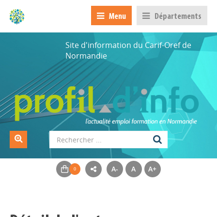
Menu
Départements
Site d'information du Carif-Oref de
Normandie
A-
A
A+