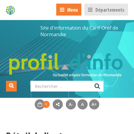
Menu
Départements
Site d'information du Carif-Oref de
Normandie
A-
A
A+