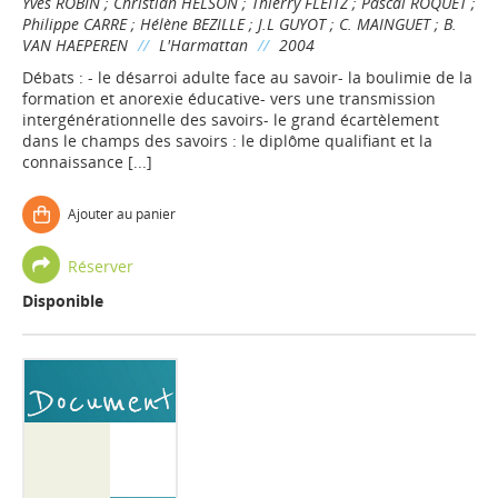
Yves ROBIN
;
Christian HELSON
;
Thierry FLEITZ
;
Pascal ROQUET
;
Philippe CARRE
;
Hélène BEZILLE
;
J.L GUYOT
;
C. MAINGUET
;
B.
VAN HAEPEREN
//
L'Harmattan
//
2004
Débats : - le désarroi adulte face au savoir- la boulimie de la
formation et anorexie éducative- vers une transmission
intergénérationnelle des savoirs- le grand écartèlement
dans le champs des savoirs : le diplôme qualifiant et la
connaissance [...]
Ajouter au panier
Réserver
Disponible