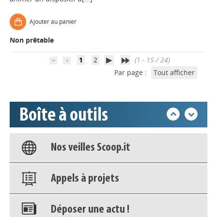
Ajouter au panier
Déposer une actu !
Non prêtable
Accéder à son compte - (Se
1
2
(1 - 15 / 24)
déconnecter)
Par page :
Tout afficher
Base documentaire
Boîte à outils
Nos veilles Scoop.it
Appels à projets
Déposer une actu !