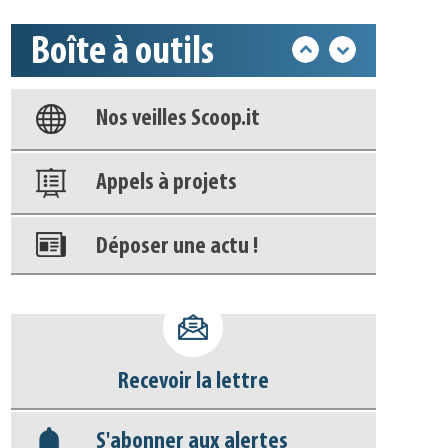
Boîte à outils
Base documentaire
Nos veilles Scoop.it
Appels à projets
Déposer une actu !
Accéder à son compte - (Se
déconnecter)
Recevoir la lettre
Base documentaire
S'abonner aux alertes