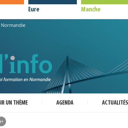
Eure
Manche
de Normandie
SIR UN THÈME
AGENDA
ACTUALITÉS
A+