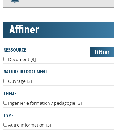
Nos veilles Scoop.it
Appels à projets
affiner
RESSOURCE
Document
[3]
NATURE DU DOCUMENT
Ouvrage
[3]
THÈME
Ingénierie formation / pédagogie
[3]
TYPE
Autre information
[3]