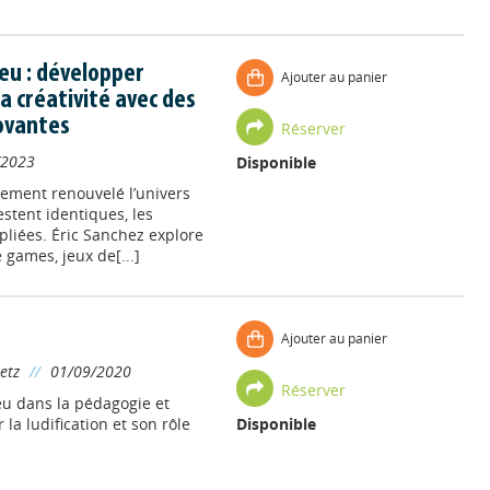
jeu : développer
Ajouter au panier
la créativité avec des
ovantes
Réserver
/2023
Disponible
ement renouvelé l’univers
estent identiques, les
ipliées. Éric Sanchez explore
 games, jeux de[...]
Ajouter au panier
etz
//
01/09/2020
Réserver
eu dans la pédagogie et
la ludification et son rôle
Disponible