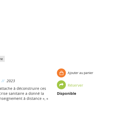
he
Ajouter au panier
//
2023
Réserver
’attache à déconstruire ces
crise sanitaire a donné la
Disponible
’enseignement à distance », «