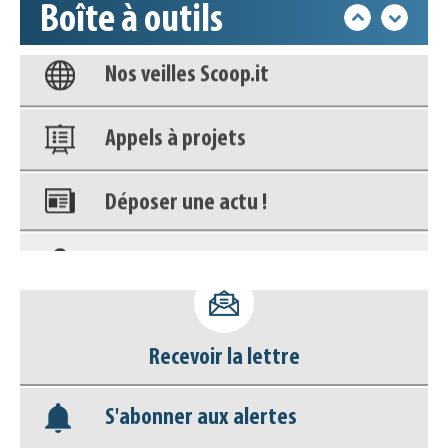
Boîte à outils
Nos veilles Scoop.it
Appels à projets
Déposer une actu !
Accéder à son compte - (Se
déconnecter)
Base documentaire
Nos veilles Scoop.it
Recevoir la lettre
Appels à projets
S'abonner aux alertes