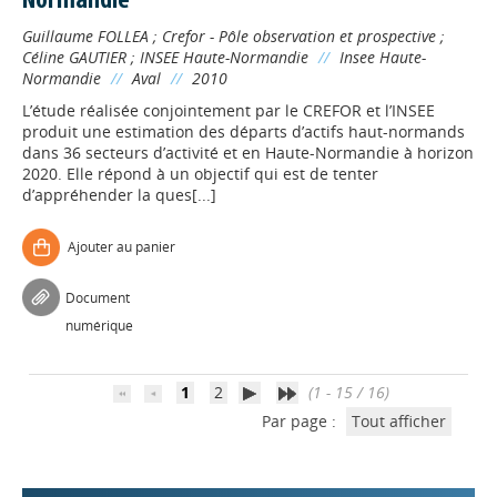
Normandie"
Guillaume FOLLEA
;
Crefor - Pôle observation et prospective
;
Céline GAUTIER
;
INSEE Haute-Normandie
//
Insee Haute-
Normandie
//
Aval
//
2010
L’étude réalisée conjointement par le CREFOR et l’INSEE
produit une estimation des départs d’actifs haut-normands
dans 36 secteurs d’activité et en Haute-Normandie à horizon
2020. Elle répond à un objectif qui est de tenter
d’appréhender la ques[...]
Appels à projets
Ajouter au panier
Document
Déposer une actu !
numérique
Accéder à son compte - (Se
1
2
(1 - 15 / 16)
déconnecter)
Par page :
Tout afficher
Base documentaire