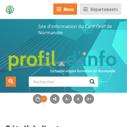
Menu
Départements
Site d'information du Carif-Oref de
Normandie
A-
A
A+