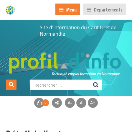
Menu
Départements
Site d'information du Carif-Oref de
Normandie
A-
A
A+