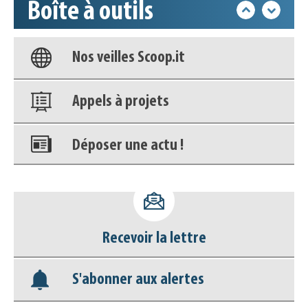
Boîte à outils
Base documentaire
Nos veilles Scoop.it
Appels à projets
Déposer une actu !
Accéder à son compte - (Se
déconnecter)
Recevoir la lettre
Base documentaire
S'abonner aux alertes
Nos veilles Scoop.it