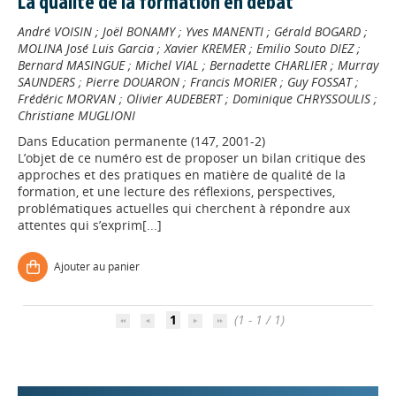
La qualité de la formation en débat
André VOISIN
;
Joël BONAMY
;
Yves MANENTI
;
Gérald BOGARD
;
MOLINA José Luis Garcia
;
Xavier KREMER
;
Emilio Souto DIEZ
;
Bernard MASINGUE
;
Michel VIAL
;
Bernadette CHARLIER
;
Murray
SAUNDERS
;
Pierre DOUARON
;
Francis MORIER
;
Guy FOSSAT
;
Frédéric MORVAN
;
Olivier AUDEBERT
;
Dominique CHRYSSOULIS
;
Christiane MUGLIONI
Dans
Education permanente (147, 2001-2)
L’objet de ce numéro est de proposer un bilan critique des
approches et des pratiques en matière de qualité de la
formation, et une lecture des réflexions, perspectives,
problématiques actuelles qui cherchent à répondre aux
attentes qui s’exprim[...]
Appels à projets
Ajouter au panier
Déposer une actu !
1
(1 - 1 / 1)
Accéder à son compte - (Se
déconnecter)