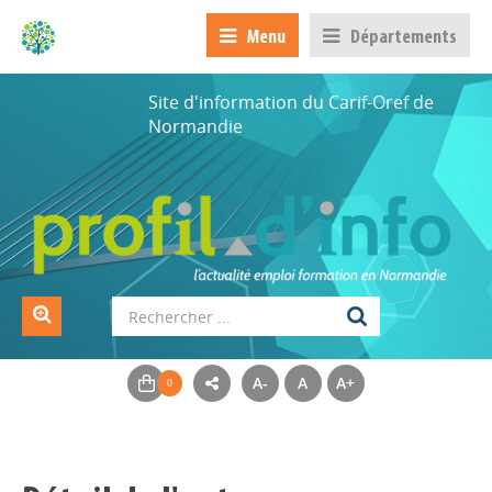
Menu
Départements
Site d'information du Carif-Oref de
Normandie
A-
A
A+