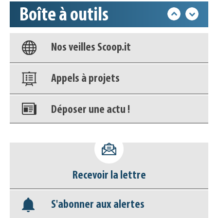
Boîte à outils
Base documentaire
Nos veilles Scoop.it
Appels à projets
Déposer une actu !
Accéder à son compte - (Se
déconnecter)
Recevoir la lettre
Base documentaire
S'abonner aux alertes
Nos veilles Scoop.it