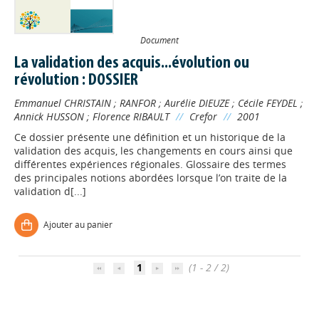
Document
La validation des acquis...évolution ou
révolution : DOSSIER
Emmanuel CHRISTAIN
;
RANFOR
;
Aurélie DIEUZE
;
Cécile FEYDEL
;
Annick HUSSON
;
Florence RIBAULT
//
Crefor
//
2001
Ce dossier présente une définition et un historique de la
validation des acquis, les changements en cours ainsi que
différentes expériences régionales. Glossaire des termes
des principales notions abordées lorsque l’on traite de la
validation d[...]
Appels à projets
Ajouter au panier
Déposer une actu !
1
(1 - 2 / 2)
Accéder à son compte - (Se
déconnecter)