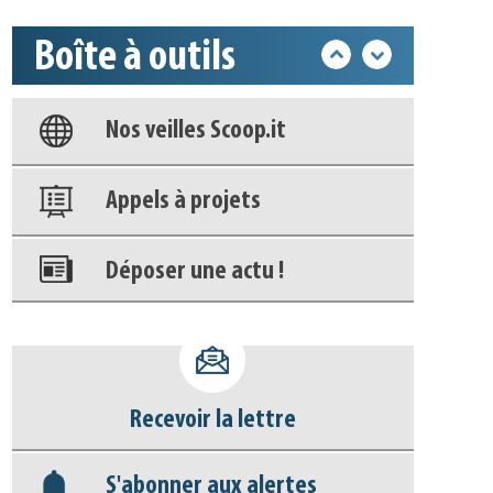
Boîte à outils
Base documentaire
Nos veilles Scoop.it
Appels à projets
Déposer une actu !
Accéder à son compte - (Se
déconnecter)
Recevoir la lettre
Base documentaire
S'abonner aux alertes