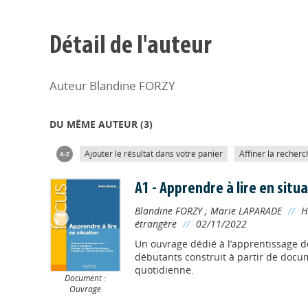
Détail de l'auteur
Auteur Blandine FORZY
DU MÊME AUTEUR (
3
)
Ajouter le résultat dans votre panier
Affiner la recherc
A1 - Apprendre à lire en situ
Blandine FORZY
;
Marie LAPARADE
//
H
étrangère
//
02/11/2022
Un ouvrage dédié à l’apprentissage de
débutants construit à partir de docu
quotidienne.
Document :
Ouvrage