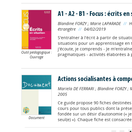
A1 - A2 - B1 - Focus : écrits en
Blandine FORZY
;
Marie LAPARADE
//
H
étrangère
//
04/02/2019
S'entraîner à l'écrit à partir de situat
situations pour un apprentissage en t
j'écoute, je comprends - Je m'entraîne
Outil pédagogique :
pragmatiques - activités élaborées à pa
Ouvrage
Actions socialisantes à com
Mariela DE FERRARI
;
Blandine FORZY
;
2005
Ce guide propose 90 fiches destinées
cours pour tous publics dont la prése
fondée sur un désir d’autonomie (« j
Document
seul(e) »). Chaque fiche est consacrée 