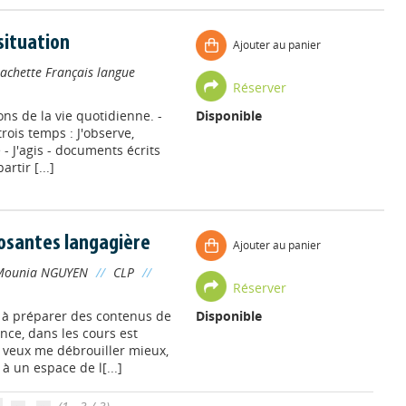
 situation
Ajouter au panier
achette Français langue
Réserver
ions de la vie quotidienne. -
Disponible
rois temps : J'observe,
 - J'agis - documents écrits
rtir [...]
posantes langagière
Ajouter au panier
Mounia NGUYEN
//
CLP
//
Réserver
 à préparer des contenus de
Disponible
nce, dans les cours est
e veux me débrouiller mieux,
à un espace de l[...]