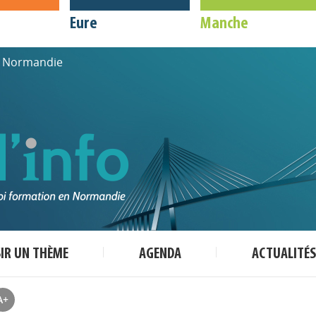
Eure
Manche
de Normandie
SIR UN THÈME
AGENDA
ACTUALITÉS
A+