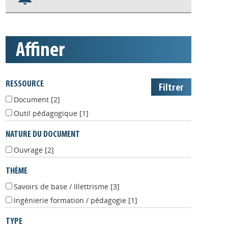
Nos veilles Scoop.it
Appels à projets
affiner
RESSOURCE
Document
[2]
Outil pédagogique
[1]
NATURE DU DOCUMENT
Ouvrage
[2]
THÈME
Savoirs de base / Illettrisme
[3]
Ingénierie formation / pédagogie
[1]
TYPE