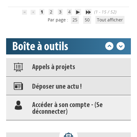
Accéder à son compte - (Se
déconnecter)
1
2
3
4
(1 - 15 / 52)
Par page :
25
50
Tout afficher
Base documentaire
Boîte à outils
Nos veilles Scoop.it
Appels à projets
Déposer une actu !
Accéder à son compte - (Se
déconnecter)
Base documentaire