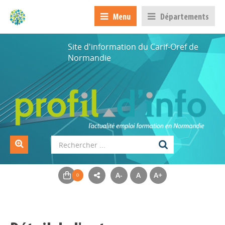
Menu
Départements
Site d'information du Carif-Oref de
Normandie
A-
A
A+