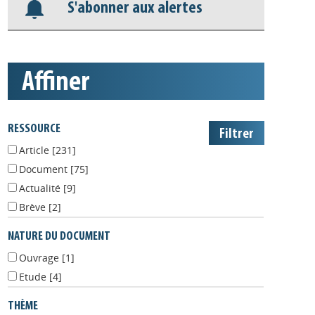
S'abonner aux alertes
affiner
RESSOURCE
Article
[231]
Document
[75]
Actualité
[9]
Brève
[2]
NATURE DU DOCUMENT
Ouvrage
[1]
Etude
[4]
THÈME