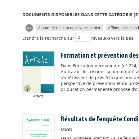
DOCUMENTS DISPONIBLES DANS CETTE CATÉGORIE (
3
Ajouter le résultat dans votre panier
Affiner la recherc
Etendre la recherche sur
niveau(x) vers le bas
Formation et prévention des 
Dans
Education permanente (n° 224,
Au travail, les risques sont omniprés
s’intéressent de près à la question d
perspective de prévention et de prote
d’Education permanente propose d’ouvr
Article
Résultats de l'enquête Condi
Dares
Dans
Synthèse Stat' (n° 24, 18 février