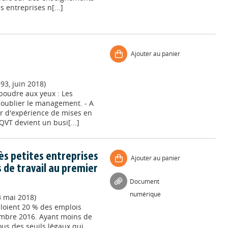
 entreprises n[...]
Ajouter au panier
93, juin 2018)
poudre aux yeux : Les
s oublier le management. - A
r d'expérience de mises en
VT devient un busi[...]
rès petites entreprises
Ajouter au panier
s de travail au premier
Document
numérique
3 mai 2018)
ploient 20 % des emplois
cembre 2016. Ayant moins de
ous des seuils légaux qui