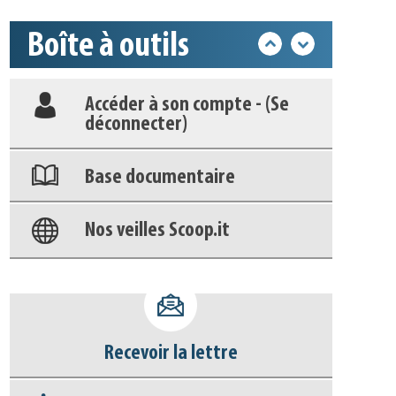
Boîte à outils
Déposer une actu !
Accéder à son compte - (Se
déconnecter)
Base documentaire
Nos veilles Scoop.it
Appels à projets
Recevoir la lettre