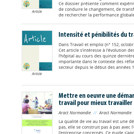
Ce dossier présente comment expéri
de conduire le changement, de transf
Article
de rechercher la performance globale
Intensité et pénibilités du tra
Dans
Travail et emploi (n° 152, octo
Cet article s’intéresse à l’évolution de
l’hôpital au cours des quinze dernièr
importante dans le contexte des réf
secteur depuis le début des années 199
Article
Mettre en oeuvre une démarc
travail pour mieux travaille
Aract Normandie
//
Aract Normandie
La qualité de vie au travail est une 
pas, elle se construit pas à pas avec
l’entreprise concernés. Ce guide s’a