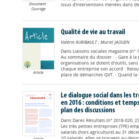
Document :
issus d’interventions menées dans des
Ouvrage
Qualité de vie au travail
Valérie AURIBAULT
;
Muriel JAOUEN
Dans
Liaisons sociales magazine (n° 1
Au sommaire du dossier : - Gare à la 
organisations se dotent d'outils, san
chaque entreprise son accord : Retou
Article
place de démarches QVT. - Quand la Q
Le dialogue social dans les t
en 2016 : conditions et temp
plan des discussions
Dans
Dares Résultats (n° 2018-020, 2
Les très petites entreprises (TPE) em
salariés (hors agriculture) au 31 dé
10 salariés, elles se trouvent au-dess
Article