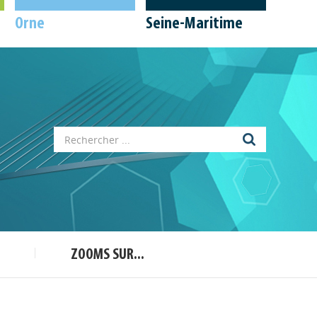
Orne
Seine-Maritime
Appels à projets
Déposer une actu !
Accéder à son compte - (Se
déconnecter)
Base documentaire
ZOOMS SUR...
Nos veilles Scoop.it
Appels à projets