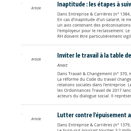
Inaptitude : les étapes à sui
Article
Dans
Entreprise & Carrières (n° 1384
En cas d'inaptitude d'un salarié, le m
un avis contenant des préconisations
l'employeur pour le reclassement. Le p
RH doivent être particulièrement vigil
Inviter le travail à la table 
Article
Anact
Dans
Travail & Changement (n° 370, ma
La réforme du Code du travail chang
relations sociales dans l’entreprise. 
les Ordonnances Travail de 2017 lanc
acteurs du dialogue social. Il représe
Lutter contre l'épuisement a
Article
Dans
Entreprise & Carrières (n° 1379, 
Le burn-out pourrait toucher 3,2 milli