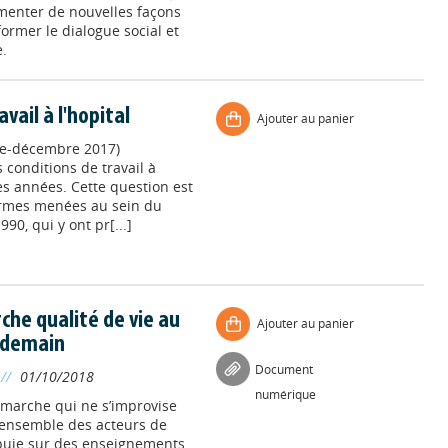
menter de nouvelles façons
ormer le dialogue social et
.
vail à l'hopital
Ajouter au panier
bre-décembre 2017)
s conditions de travail à
es années. Cette question est
ormes menées au sein du
0, qui y ont pr[...]
he qualité de vie au
Ajouter au panier
r demain
Document
//
01/10/2018
numérique
démarche qui ne s’improvise
 l’ensemble des acteurs de
ppuie sur des enseignements