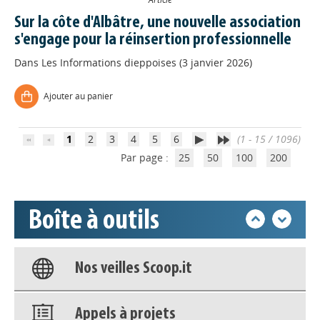
Sur la côte d'Albâtre, une nouvelle association
s'engage pour la réinsertion professionnelle
Appels à projets
Dans
Les Informations dieppoises (3 janvier 2026)
Ajouter au panier
Déposer une actu !
1
2
3
4
5
6
(1 - 15 / 1096)
Accéder à son compte - (Se
Par page :
25
50
100
200
déconnecter)
Base documentaire
Boîte à outils
Nos veilles Scoop.it
Appels à projets