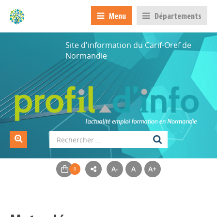
Menu
Départements
Site d'information du Carif-Oref de
Normandie
A-
A
A+