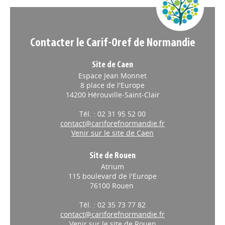
et l'emploi dans l'industrie
Le gouvernement a présenté, le 20
avril 2026, la feuille de route nationale
pour l'attractivité et l'emploi dans
Contacter le Carif-Oref de Normandie
l'industrie. Mise en œuvre avec
France Travail et les partenaires du Réseau pour l'emploi
(RPE), elle est déployée sur trois ans et vise 600 000
Site de Caen
recrutements durables dans l'industrie dès 2026.
Espace Jean Monnet
8 place de l'Europe
14200 Hérouville-Saint-Clair
COMPETENCES
// 09/04/2026
Une convention France
Tél. : 02 31 95 52 00
Travail-Fepem en faveur de
contact@cariforefnormandie.fr
Venir sur le site de Caen
l’emploi à domicile
La Fédération des particuliers employeurs
Site de Rouen
) et France Travail ont signé un
(
Fepem
Atrium
accord-cadre national, le 7 avril 2026,
115 boulevard de l'Europe
afin de développer des synergies
76100 Rouen
durables au service de l’emploi à domicile.
Tél. : 02 35 73 77 82
ALTERNANCE
// 01/04/2026
contact@cariforefnormandie.fr
Venir sur le site de Rouen