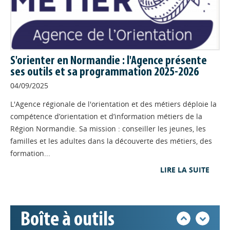
trajectoires des immigrés et de leurs
descendants, jeudi 21 mai 2026.
FORMATION
// 30/04/2026
Séminaire Engagements
S'orienter en Normandie : l'Agence présente
compétences 2050 : les
ses outils et sa programmation 2025-2026
ambitions pour la formation
04/09/2025
et l'orientation des
L'Agence régionale de l'orientation et des métiers déploie la
Normands
compétence d’orientation et d’information métiers de la
Appels à projets
La Région Normandie organise à
Région Normandie. Sa mission : conseiller les jeunes, les
Caen, les 1er et 2 juin prochains, l'édition 2026 du séminaire
familles et les adultes dans la découverte des métiers, des
"Engagement Compétences 2050".
Déposer une actu !
formation...
FORMATION
// 30/04/2026
LIRE LA SUITE
Accéder à son compte - (Se
La lettre Profil d'info : retour
déconnecter)
sur notre enquête
En début d'année, le Carif-Oref de
Boîte à outils
Normandie a mené une enquête
Base documentaire
auprès des abonnés à Profil d'info afin