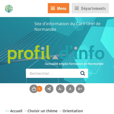
Menu
Départements
Site d'information du Carif-Oref de
Normandie
A-
A
A+
>>
Accueil
>
Choisir un thème
>
Orientation