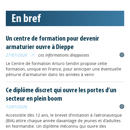
Le ministère du Travail lance
le Passeport de compétences
Le ministère du Travail et des
En bref
Solidarités lance le Passeport de
compétences, service public
numérique des parcours
professionnels qui rassemble les
Un centre de formation pour devenir
expériences, diplômes, certifications et engagements de
armaturier ouvre à Dieppe
chaque actif via son CPF.
27/07/2026
//
Les Informations dieppoises
FORMATION
// 18/06/2026
Le Centre de formation Arturo Sendin propose cette
formation, unique en France, pour anticiper une éventuelle
Une nouvelle formation
pénurie d'armaturier dans les années à venir.
petite enfance à Caen
à Caen ouvre
L'
UFA Notre-Dame de Fidélité
Ce diplôme discret qui ouvre les portes d’un
une formation au Titre Professionnel
Intervenant Éducatif Petite Enfance
secteur en plein boom
(IEPE), à la rentrée prochaine, pour
13/07/2026
répondre aux besoins du secteur.
Accessible dès 12 ans, le brevet d’initiation à l’aéronautique
(BIA) attire chaque année davantage de jeunes et d’adultes
ALTERNANCE
// 26/05/2026
en Normandie. Un diplôme méconnu qui ouvre des
Une nouvelle formation au