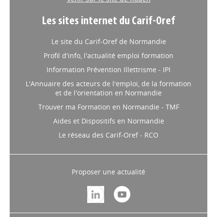
Appel à projets "Actions de
raccrochage : Parcours
Les sites internet du Carif-Oref
diplômant en École de
Le site du Carif-Oref de Normandie
Production"
Profil d'info, l'actualité emploi formation
Appel à projets "Actions de
raccrochage : Parcours diplômant en
Information Prévention Illettrisme - IPI
École de Production"
L'Annuaire des acteurs de l'emploi, de la formation
et de l'orientation en Normandie
Trouver ma Formation en Normandie - TMF
Aides et Dispositifs en Normandie
Le réseau des Carif-Oref - RCO
Proposer une actualité