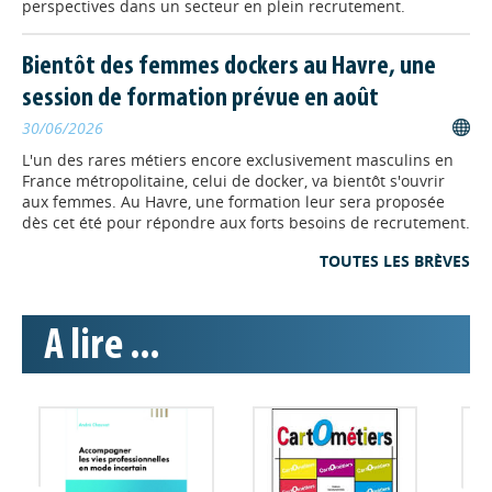
perspectives dans un secteur en plein recrutement.
lycée agricole de Sées
de
Le nouveau diplôme national
Bachelor agro
Bientôt des femmes dockers au Havre, une
niveau Bac +3 sera préparé, dès la
session de formation prévue en août
rentrée 2026, sur le Campus Terre &
Avenir du lycée de Sées. Il formera
30/06/2026
aux métiers de l’agriculture et de
L'un des rares métiers encore exclusivement masculins en
l’agroalimentaire.
France métropolitaine, celui de docker, va bientôt s'ouvrir
aux femmes. Au Havre, une formation leur sera proposée
FORMATION
// 26/05/2026
dès cet été pour répondre aux forts besoins de recrutement.
France Travail lance un plan
TOUTES LES BRÈVES
d’action massif avec toute la
filière du soin et de
l’accompagnement
A lire ...
Face à l’augmentation des besoins en
santé, autonomie et accompagnement
des publics fragiles, France Travail annonce la mise en place
de ce plan d’action pour relever le défi des 500 000
recrutements d’ici à 2030.