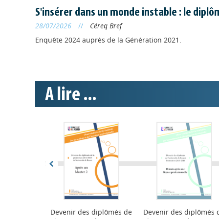
FORMATION
//
S'insérer dans un monde instable : le dipl
Nouveau di
28/07/2026
//
Céreq Bref
Normandie
Enquête 2024 auprès de la Génération 2021.
L'École de la
d'insertion dé
A lire ...
FORMATION
//
France Trav
formations
Le conseil d'a
juin 2026 fixa
pour les chôme
démontrée" et
FORMATION
//
L’Universi
t l'avenir du
Devenir des diplômés de
Devenir des diplômés 