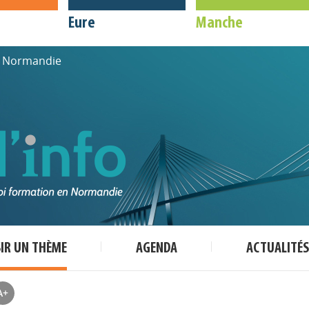
Eure
Manche
de Normandie
SIR UN THÈME
AGENDA
ACTUALITÉS
A+