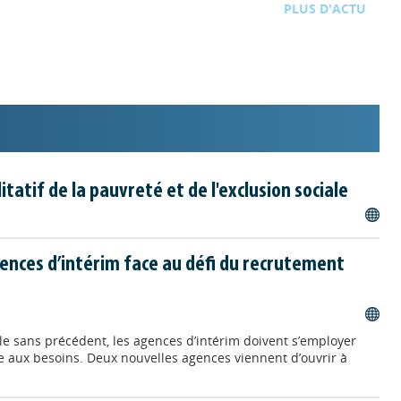
D'ACTU
TOUTE L'ACTU
/ 13/07/2026
n en Normandie : un partenariat pour booster
neuriat au féminin
et le réseau
 de l'orientation et des métiers de Normandie
Femmes &
ent leurs forces pour faire évoluer les représentations et
 des possibles des jeunes filles dès le collège et le lycée.
atif de la pauvreté et de l'exclusion sociale
10/07/2026
le SMV signent une convention de partenariat
ences d’intérim face au défi du recrutement
cer l’insertion professionnelle des jeunes
nale pour la formation professionnelle des adultes et le
ire volontaire ont signé une convention de partenariat pour
sertion professionnelle des jeunes de 18 à 25 ans les plus
le sans précédent, les agences d’intérim doivent s’employer
emploi. Le dispositif articule accompagnement, formation
e aux besoins. Deux nouvelles agences viennent d’ouvrir à
 accès durable au marché du travail.