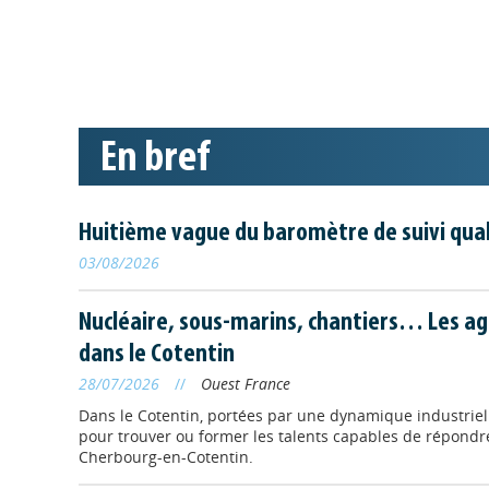
ORIENTATION
/
Orientatio
l'entrepre
En bref
L'
Agence régionale
uniss
Challenges
ouvrir le champ
Huitième vague du baromètre de suivi qualit
03/08/2026
INSERTION
// 
L’Afpa et 
Nucléaire, sous-marins, chantiers… Les ag
pour renfor
dans le Cotentin
L'Agence natio
28/07/2026
//
Ouest France
Service milita
renforcer l'in
Dans le Cotentin, portées par une dynamique industriel
éloignés de l'
pour trouver ou former les talents capables de répondr
qualifiante et
Cherbourg-en-Cotentin.