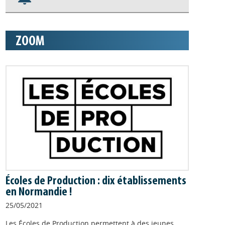
Nos veilles Scoop.it
Appels à projets
ZOOM
Écoles de Production : dix établissements
en Normandie !
25/05/2021
Les Écoles de Production permettent à des jeunes