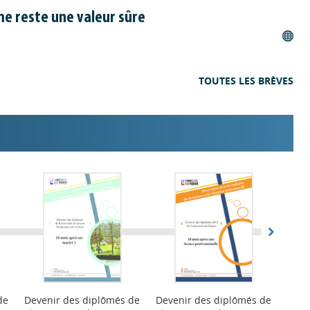
 10/07/2026
ôme reste une valeur sûre
spositif "2CA – Deuxième Chance Adulte" à l'E2C
 2e chance (E2C) Normandie ouvre un nouveau parcours
dié aux bénéficiaires du RSA âgés de plus de 30 ans.
TOUTES LES BRÈVES
 10/07/2026
ail précise les critères pour financer les
 destinées aux demandeurs d'emploi
dministration de France Travail a voté une délibération le 25
nt des critères d'éligibilité et de financement des formations
urs. Il s'agit, notamment, d'avoir une "finalité professionnelle
 des "compétences évaluables".
 09/07/2026
té Le Havre Normandie et Renault Group signent
de
Devenir des diplômés de
Devenir des diplômés de
Deve