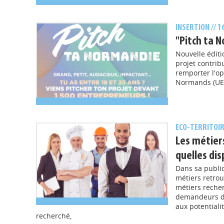
INSERTION
// 
"Pitch ta 
Nouvelle éditi
projet contrib
remporter l'op
Normands (UEN
ECO-TERRITOI
Les métier
quelles dis
Dans sa public
métiers retrou
métiers recher
demandeurs d’e
aux potentiali
recherché,