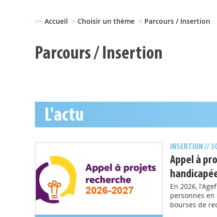
>>
Accueil
>
Choisir un thème
>
Parcours / Insertion
Parcours / Insertion
L'actu
INSERTION
// 
Appel à pr
handicapé
En 2026, l’Age
personnes en 
bourses de re