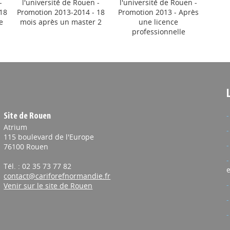
-
l'université de Rouen -
l'université de Rouen -
di
tion de partenariat
 18
Promotion 2013-2014 - 18
Promotion 2013 - Après
Le Havre Normandie et Renault Group ont signé une convention
e
mois après un master 2
une licence
Pr
 destinée à renforcer leurs collaborations autour de la
professionnelle
enq
la recherche, de l’innovation et de l’insertion professionnelle
09/07/2026
sitions, un dispositif innovant pour l'insertion
elle vers les métiers de la transition
Site de Rouen
n déploie actuellement sur L'Île Coopérative à Rouen un tout
Atrium
itif intitulé "Impact Transitions".
115 boulevard de l'Europe
76100 Rouen
Tél. : 02 35 73 77 82
e
contact@cariforefnormandie.fr
 03/07/2026
Venir sur le site de Rouen
mandie : information avant le lancement du
 préparatoire 2027
mandie lancera un appel d’offres en septembre 2026 pour