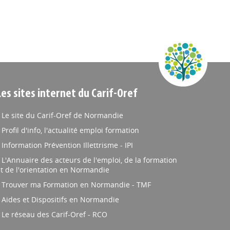
plômés de licence
diplômés de master.
numériq
professionnelle.
Promotion 2015-2016
omotion 2015-2016
enquêtée en décembre
uêtée en décemb...
2017
Les sites internet du Carif-Oref
Le site du Carif-Oref de Normandie
Profil d'info, l'actualité emploi formation
Information Prévention Illettrisme - IPI
L'Annuaire des acteurs de l'emploi, de la formation
t de l'orientation en Normandie
Trouver ma Formation en Normandie - TMF
Aides et Dispositifs en Normandie
Le réseau des Carif-Oref - RCO