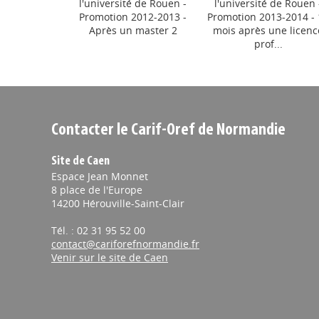
ail
l'université de Rouen -
l'université de Rouen 
une conven
Promotion 2012-2013 -
Promotion 2013-2014 -
L’Université 
Après un master 2
mois après une licenc
de partenariat
prof...
formation, de 
des étudiants.
INSERTION
// 
Contacter le Carif-Oref de Normandie
Impact Tran
professionn
Site de Caen
Le Réseau Grai
Espace Jean Monnet
nouveau dispos
8 place de l'Europe
14200 Hérouville-Saint-Clair
Tél. : 02 31 95 52 00
contact@cariforefnormandie.fr
FORMATION
//
Venir sur le site de Caen
Région Nor
dispositif
La Région Nor