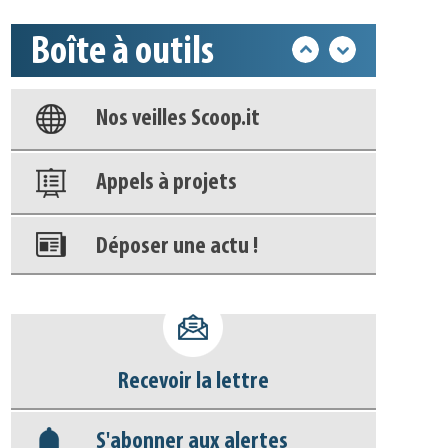
Boîte à outils
Base documentaire
Nos veilles Scoop.it
Appels à projets
Déposer une actu !
Accéder à son compte - (Se
déconnecter)
Recevoir la lettre
Base documentaire
S'abonner aux alertes