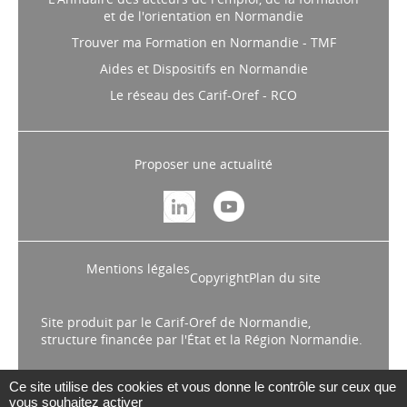
Maritime. Il vise à accompagner les demandeurs d’emploi
et de l'orientation en Normandie
dans leurs démarches d’insertion professionnelle.
Trouver ma Formation en Normandie - TMF
INSERTION
// 27/04/2026
Aides et Dispositifs en Normandie
Appel à projets Parrainage
Le réseau des Carif-Oref - RCO
dans et vers l'emploi 2026
La DREETS Normandie lance un appel
à projets portant sur le parrainage
Proposer une actualité
dans et vers vers l’emploi pour l’année
2026. Date limite de dépôt : 15 mai
2026.
Mentions légales
Copyright
Plan du site
Site produit par le Carif-Oref de Normandie,
structure financée par l'État et la Région Normandie.
Ce site utilise des cookies et vous donne le contrôle sur ceux que
vous souhaitez activer