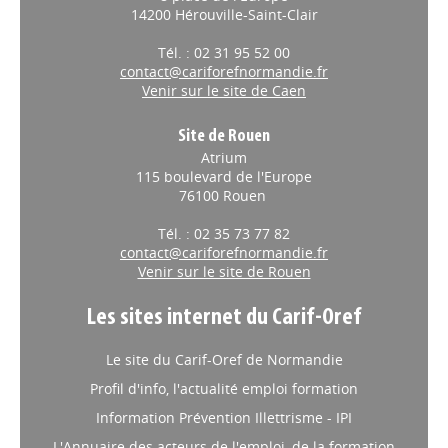
INSERTION
// 30/04/2026
14200 Hérouville-Saint-Clair
Fonds d'inclusion dans
Tél. : 02 31 95 52 00
l'emploi : une circulaire
contact@cariforefnormandie.fr
Venir sur le site de Caen
détaille les priorités 2026
La DGEFP a diffusé l'
instruction
Site de Rouen
du 3 avril
n°DGEFP/MIP/METH/MPP/2026/39
Atrium
relative au Fonds d'inclusion dans
115 boulevard de l'Europe
l'emploi (FIE). Le texte définit les
76100 Rouen
grandes orientations 2026 pour chacun des dispositifs de
l'Insertion par l'activité économique (IAE). ​
Tél. : 02 35 73 77 82
contact@cariforefnormandie.fr
INSERTION
// 27/04/2026
Venir sur le site de Rouen
"La Job Machine" s'installe
Les sites internet du Carif-Oref
dans les quartiers de Dieppe
pour renforcer l’accès à
Le site du Carif-Oref de Normandie
l’emploi
Profil d'info, l'actualité emploi formation
Le dispositif mobile "La Job Machine"
Information Prévention Illettrisme - IPI
est opération de proximité organisée
par le Plan Local pour l'Insertion et l'Emploi (PLIE) Dieppe-
L'Annuaire des acteurs de l'emploi, de la formation