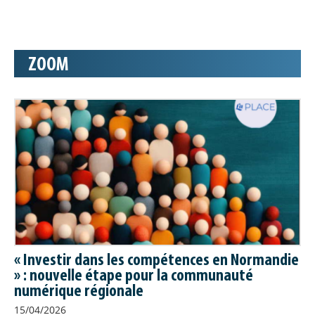
Offre de formation : à
Orléans, le groupement OFeli
construit sa feuille de route
OFeli pour « Offre de formation en
ZOOM
ligne » est un outil mutualisé de saisie
et de diffusion de l'offre de formation.
Il est actuellement utilisé par huit
Carif-Oref dont celui de la Normandie. Toutes les équipes
des Carif-Oref membres du groupement OFeli se sont
retrouvées pour un séminaire qui s'est tenu cette année les
3 et 4 juin au GIP Alfa Centre, Carif-Oref de la région Centre
Val de Loire. Cet évènement a permis aux équipes de se
rencontrer et d'échanger sur le fonctionnement du
groupement, d'identifier les chantiers à venir et de proposer
des évolutions.
INSERTION
// 08/06/2026
Le dispositif RARE dresse le
« Investir dans les compétences en Normandie
» : nouvelle étape pour la communauté
bilan de sa première année
numérique régionale
La plateforme Repérage et
15/04/2026
Accompagnement Renforcé vers