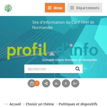
Menu
Départements
Site d'information du Carif-Oref de
Normandie
A-
A
A+
>>
Accueil
>
Choisir un thème
>
Politiques et dispositifs