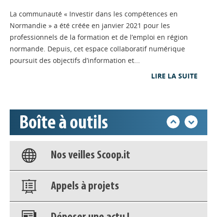
l'Emploi (RARE) s'adresse en priorité à
La communauté « Investir dans les compétences en
un public dit « invisible ». Elle est
déployée, depuis un an, dans 129
Normandie » a été créée en janvier 2021 pour les
Appels à projets
communes du Nord-Cotentin.
professionnels de la formation et de l’emploi en région
normande. Depuis, cet espace collaboratif numérique
POLITIQUES / DISPOSITIFS
// 06/05/2026
Déposer une actu !
poursuit des objectifs d’information et...
« Investir dans les
LIRE LA SUITE
compétences en Normandie »
Accéder à son compte - (Se
: nouvelle étape pour la
déconnecter)
communauté numérique
Boîte à outils
régionale
Base documentaire
Visuels repensés, contenus enrichis et
animation renouvelée : la communauté numérique dédiée à
Nos veilles Scoop.it
la formation et à l’emploi en Normandie amorce une
nouvelle étape pour fédérer ses 820 membres et stimuler
l’innovation territoriale.
Appels à projets
FORMATION
// 06/05/2026
Organismes de formation :