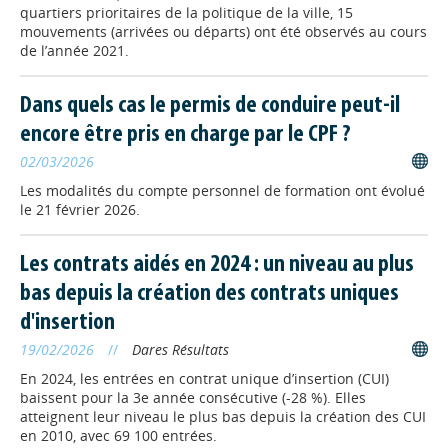
Les replays sont disponibles.
quartiers prioritaires de la politique de la ville, 15
mouvements (arrivées ou départs) ont été observés au cours
de l’année 2021.
ALTERNANCE
// 09/06/2026
Le contrat de
Dans quels cas le permis de conduire peut-il
professionnalisation
encore être pris en charge par le CPF ?
expérimental est pérennisé
02/03/2026
La loi n° 2026‑441 du 4 juin 2026
pérennise le contrat de
Les modalités du compte personnel de formation ont évolué
professionnalisation expérimental et
le 21 février 2026.
permet désormais de valider des
blocs de compétences sans avoir à obtenir l’intégralité d'une
certification professionnelle.
Les contrats aidés en 2024 : un niveau au plus
bas depuis la création des contrats uniques
STATISTIQUES
// 09/06/2026
d'insertion
Le travail en mutation(s) :
19/02/2026
//
Dares Résultats
une nouvelle veille du Carif-
En 2024, les entrées en contrat unique d’insertion (CUI)
Oref de Normandie
baissent pour la 3e année consécutive (-28 %). Elles
Le Carif-Oref de Normandie était
atteignent leur niveau le plus bas depuis la création des CUI
présent au séminaire régional
en 2010, avec 69 100 entrées.