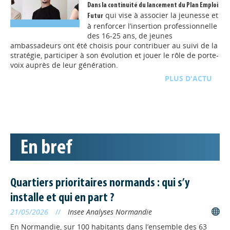
Dans la continuité du lancement du
Plan Emploi
qui vise à associer la jeunesse et
Futur
à renforcer l’insertion professionnelle
des 16-25 ans, de jeunes
ambassadeurs ont été choisis pour contribuer au suivi de la
stratégie, participer à son évolution et jouer le rôle de porte-
voix auprès de leur génération.
D'ACTU
TOUTE L'ACTU
ECO-TERRITOIRES
// 17/06/2026
Cycle de webinaires « Profils
de territoire » consacré aux
En bref
cinq départements
normands : les replays
disponibles
Quartiers prioritaires normands : qui s’y
De janvier à mai 2026, l’Agence
Régionale de l’Orientation et des Métiers a proposé un cycle
installe et qui en part ?
de cinq webinaires intitulé « Profils de territoire », consacré
21/05/2026
//
Insee Analyses Normandie
à chacun des départements normands. Ils étaient organisés
en partenariat avec le Carif-Oref et la Région Normandie.
En Normandie, sur 100 habitants dans l’ensemble des 63