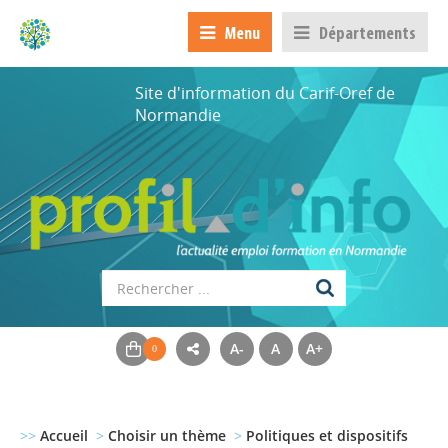
Menu
Départements
Site d'information du Carif-Oref de
Normandie
A-
A
A+
>>
Accueil
>
Choisir un thème
>
Politiques et dispositifs