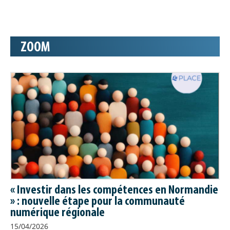
Offre de formation : à
Orléans, le groupement OFeli
construit sa feuille de route
OFeli pour « Offre de formation en
ZOOM
ligne » est un outil mutualisé de saisie
et de diffusion de l'offre de formation.
Il est actuellement utilisé par huit
Carif-Oref dont celui de la Normandie. Toutes les équipes
des Carif-Oref membres du groupement OFeli se sont
retrouvées pour un séminaire qui s'est tenu cette année les
3 et 4 juin au GIP Alfa Centre, Carif-Oref de la région Centre
Val de Loire. Cet évènement a permis aux équipes de se
rencontrer et d'échanger sur le fonctionnement du
groupement, d'identifier les chantiers à venir et de proposer
des évolutions.
INSERTION
// 08/06/2026
Le dispositif RARE dresse le
« Investir dans les compétences en Normandie
» : nouvelle étape pour la communauté
bilan de sa première année
numérique régionale
La plateforme Repérage et
15/04/2026
Accompagnement Renforcé vers