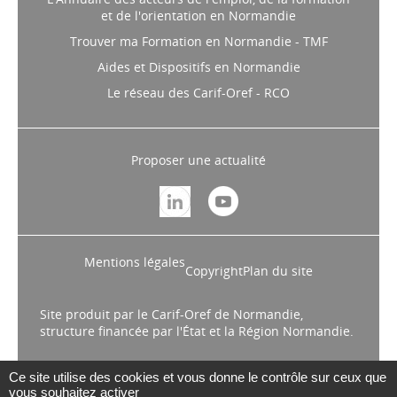
Maritime. Il vise à accompagner les demandeurs d’emploi
et de l'orientation en Normandie
dans leurs démarches d’insertion professionnelle.
Trouver ma Formation en Normandie - TMF
INSERTION
// 27/04/2026
Aides et Dispositifs en Normandie
Appel à projets Parrainage
Le réseau des Carif-Oref - RCO
dans et vers l'emploi 2026
La DREETS Normandie lance un appel
à projets portant sur le parrainage
Proposer une actualité
dans et vers vers l’emploi pour l’année
2026. Date limite de dépôt : 15 mai
2026.
Mentions légales
Copyright
Plan du site
Site produit par le Carif-Oref de Normandie,
structure financée par l'État et la Région Normandie.
Ce site utilise des cookies et vous donne le contrôle sur ceux que
vous souhaitez activer