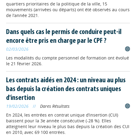
Les replays sont disponibles.
quartiers prioritaires de la politique de la ville, 15
mouvements (arrivées ou départs) ont été observés au cours
de l’année 2021.
ALTERNANCE
// 09/06/2026
Le contrat de
Dans quels cas le permis de conduire peut-il
professionnalisation
encore être pris en charge par le CPF ?
expérimental est pérennisé
02/03/2026
La loi n° 2026‑441 du 4 juin 2026
pérennise le contrat de
Les modalités du compte personnel de formation ont évolué
professionnalisation expérimental et
le 21 février 2026.
permet désormais de valider des
blocs de compétences sans avoir à obtenir l’intégralité d'une
certification professionnelle.
Les contrats aidés en 2024 : un niveau au plus
bas depuis la création des contrats uniques
STATISTIQUES
// 09/06/2026
d'insertion
Le travail en mutation(s) :
19/02/2026
//
Dares Résultats
une nouvelle veille du Carif-
En 2024, les entrées en contrat unique d’insertion (CUI)
Oref de Normandie
baissent pour la 3e année consécutive (-28 %). Elles
Le Carif-Oref de Normandie était
atteignent leur niveau le plus bas depuis la création des CUI
présent au séminaire régional
en 2010, avec 69 100 entrées.