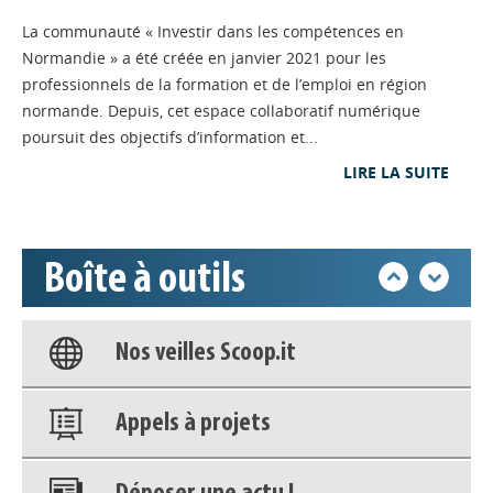
l'Emploi (RARE) s'adresse en priorité à
La communauté « Investir dans les compétences en
un public dit « invisible ». Elle est
déployée, depuis un an, dans 129
Normandie » a été créée en janvier 2021 pour les
Appels à projets
communes du Nord-Cotentin.
professionnels de la formation et de l’emploi en région
normande. Depuis, cet espace collaboratif numérique
POLITIQUES / DISPOSITIFS
// 06/05/2026
Déposer une actu !
poursuit des objectifs d’information et...
« Investir dans les
LIRE LA SUITE
compétences en Normandie »
Accéder à son compte - (Se
: nouvelle étape pour la
déconnecter)
communauté numérique
Boîte à outils
régionale
Base documentaire
Visuels repensés, contenus enrichis et
animation renouvelée : la communauté numérique dédiée à
Nos veilles Scoop.it
la formation et à l’emploi en Normandie amorce une
nouvelle étape pour fédérer ses 820 membres et stimuler
l’innovation territoriale.
Appels à projets
FORMATION
// 06/05/2026
Organismes de formation :