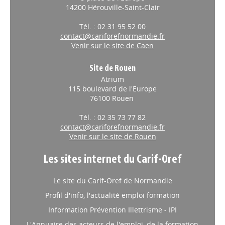
INSERTION
// 30/04/2026
14200 Hérouville-Saint-Clair
Fonds d'inclusion dans
Tél. : 02 31 95 52 00
l'emploi : une circulaire
contact@cariforefnormandie.fr
Venir sur le site de Caen
détaille les priorités 2026
La DGEFP a diffusé l'
instruction
Site de Rouen
du 3 avril
n°DGEFP/MIP/METH/MPP/2026/39
Atrium
relative au Fonds d'inclusion dans
115 boulevard de l'Europe
l'emploi (FIE). Le texte définit les
76100 Rouen
grandes orientations 2026 pour chacun des dispositifs de
l'Insertion par l'activité économique (IAE). ​
Tél. : 02 35 73 77 82
contact@cariforefnormandie.fr
INSERTION
// 27/04/2026
Venir sur le site de Rouen
"La Job Machine" s'installe
Les sites internet du Carif-Oref
dans les quartiers de Dieppe
pour renforcer l’accès à
Le site du Carif-Oref de Normandie
l’emploi
Profil d'info, l'actualité emploi formation
Le dispositif mobile "La Job Machine"
Information Prévention Illettrisme - IPI
est opération de proximité organisée
par le Plan Local pour l'Insertion et l'Emploi (PLIE) Dieppe-
L'Annuaire des acteurs de l'emploi, de la formation