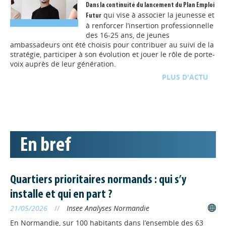
Dans la continuité du lancement du
Plan Emploi
qui vise à associer la jeunesse et
Futur
à renforcer l’insertion professionnelle
des 16-25 ans, de jeunes
ambassadeurs ont été choisis pour contribuer au suivi de la
stratégie, participer à son évolution et jouer le rôle de porte-
voix auprès de leur génération.
D'ACTU
TOUTE L'ACTU
ECO-TERRITOIRES
// 17/06/2026
Cycle de webinaires « Profils
de territoire » consacré aux
En bref
cinq départements
normands : les replays
disponibles
Quartiers prioritaires normands : qui s’y
De janvier à mai 2026, l’Agence
Régionale de l’Orientation et des Métiers a proposé un cycle
installe et qui en part ?
de cinq webinaires intitulé « Profils de territoire », consacré
21/05/2026
//
Insee Analyses Normandie
à chacun des départements normands. Ils étaient organisés
en partenariat avec le Carif-Oref et la Région Normandie.
En Normandie, sur 100 habitants dans l’ensemble des 63