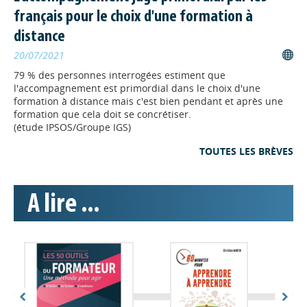
français pour le choix d'une formation à
"L'illettrisme artificiel
distance
n'existe pas, continuons à
20/07/2021
apprendre !"
A l’occasion de la Semaine de l’IA pour
79 % des personnes interrogées estiment que
tous, qui s'est déroulée du 18 au 24
l'accompagnement est primordial dans le choix d'une
mai dernier, l’Agence nationale de
formation à distance mais c'est bien pendant et après une
lutte contre l'illettrisme (ANLCI), avec
formation que cela doit se concrétiser.
l’appui de son Conseil scientifique et de l’évaluation, publie
(étude IPSOS/Groupe IGS)
une tribune intitulée « L’Illettrisme Artificiel n’existe pas,
TOUTES LES BRÈVES
continuons à apprendre ! ».
INGENIERIE
// 22/05/2026
A lire ...
Nouveau podcast des Voies
de la pro "L'IA au service de la
formation : retours
d'expérience"
Comment l’intelligence artificielle
transforme-t-elle concrètement les
pratiques des professionnels de la formation en Normandie