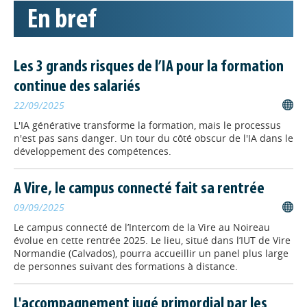
Qu'est-ce que le "sens pédagogique"
En bref
et l’intelligence artificielle est-elle
capable de reproduire "les
mécanismes visibles de la pédagogie
sans réellement comprendre
Les 3 grands risques de l’IA pour la formation
l’expérience humaine qu’elle accompagne ?"
continue des salariés
22/09/2025
INGENIERIE
// 10/06/2026
L'IA générative transforme la formation, mais le processus
Faut-il encore apprendre au
n'est pas sans danger. Un tour du côté obscur de l'IA dans le
XXIème siècle, quand les
développement des compétences.
machines savent déjà tout ?
Comment apprendre, former et
A Vire, le campus connecté fait sa rentrée
développer les compétences dans un
09/09/2025
monde où l’intelligence artificielle
transforme profondément notre
Le campus connecté de l’Intercom de la Vire au Noireau
rapport au savoir ? Question posée à François Taddei,
évolue en cette rentrée 2025. Le lieu, situé dans l’IUT de Vire
auteur du rapport au gouvernement sur l’iA dans
Normandie (Calvados), pourra accueillir un panel plus large
l’enseignement supérieur et signé « Apprendre au XXIe
de personnes suivant des formations à distance.
siècle ».
L'accompagnement jugé primordial par les
INGENIERIE
// 10/06/2026