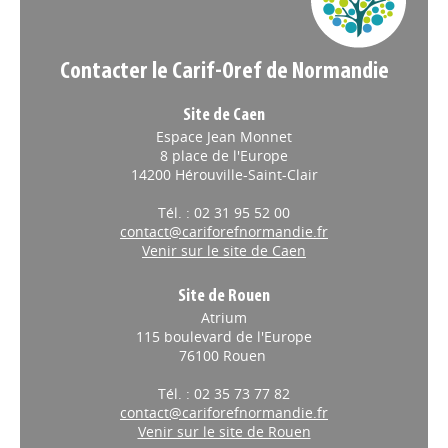
"L'apprentissage à l'aune du
changement : quelles
Contacter le Carif-Oref de Normandie
évolutions en Normandie ?"
Le CESER Normandie vient de mettre
Site de Caen
en ligne cette nouvelle étude et sa
Espace Jean Monnet
synthèse consacrées au
8 place de l'Europe
développement de l’apprentissage en
14200 Hérouville-Saint-Clair
Normandie.
Tél. : 02 31 95 52 00
ECO-TERRITOIRES
// 24/04/2026
contact@cariforefnormandie.fr
Venir sur le site de Caen
Création d'ambassadeurs de
la réalité virtuelle dans
Site de Rouen
toutes les régions
Atrium
115 boulevard de l'Europe
A l'occasion du Laval Virtual 2026,
Anne Le Hénanff, Ministre déléguée
76100 Rouen
chargée de l’Intelligence artificielle et
Tél. : 02 35 73 77 82
du Numérique, a dévoilé les lauréats
de la vague 3 de France 2030 et lance le réseau des
contact@cariforefnormandie.fr
Ambassadeurs XR pour structurer la filière.
Venir sur le site de Rouen