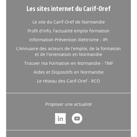
Les sites internet du Carif-Oref
FORMATION
// 22/04/2026
Découvrir la formation
Le site du Carif-Oref de Normandie
d'Assistant.e de vie aux
Profil d'info, l'actualité emploi formation
familles grâce aux
Information Prévention Illettrisme - IPI
Présentations Immersives
L'Annuaire des acteurs de l'emploi, de la formation
de la Formation (PIMF)
et de l'orientation en Normandie
Trouver ma Formation en Normandie - TMF
Dans le cadre du dispositif QUALIF 2026 – Assistant.e de vie
Aides et Dispositifs en Normandie
aux familles, Média Formation et ses partenaires (Greta
Rouen Maritime et Greta Portes Normandes) déploient un
Le réseau des Carif-Oref - RCO
nouveau format, les Présentations Immersives de la
Formation.
Proposer une actualité