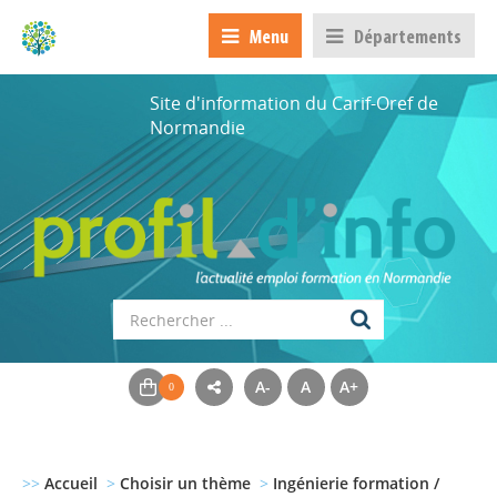
Menu
Départements
Site d'information du Carif-Oref de
Normandie
A-
A
A+
>>
Accueil
>
Choisir un thème
>
Ingénierie formation /