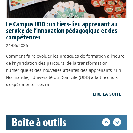
Le premier atelier collaboratif de
partage d'expérience "Le jeu en formation : on échange, on
teste, on apprend" s'est déroulé mardi 19 mai 2026 à
Hérouville-saint-Clair. Un après-midi dense pour confronter
Le Campus UDD : un tiers-lieu apprenant au
les pratiques et partager son expérience.
service de l’innovation pédagogique et des
compétences
INGENIERIE
// 15/05/2026
24/06/2026
Découvrir et utiliser la
mallette andragogique "Les
Comment faire évoluer les pratiques de formation à l’heure
de l’hybridation des parcours, de la transformation
Appels à projets
arts de la marionnette" en
numérique et des nouvelles attentes des apprenants ? En
atelier de français
Normandie, l’Université du Domicile (UDD) a fait le choix
Les intervenantes de la session de
Déposer une actu !
d’expérimenter ces m...
professionnalisation autour des arts
de la marionnette qui s'est déroulée à Petit Quevilly fin
LIRE LA SUITE
octobre 2025 nous font découvrir la mallette andragogique
Accéder à son compte - (Se
et la manière de jouer pour apprendre.
déconnecter)
FORMATION
// 30/04/2026
Boîte à outils
La lettre Profil d'info : retour
Base documentaire