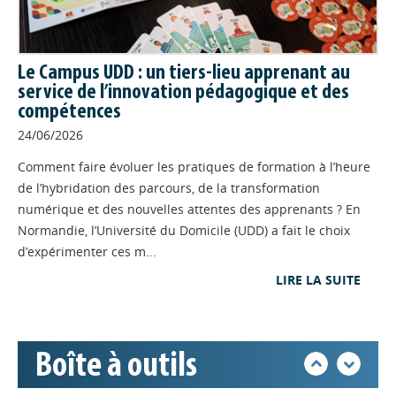
Le premier atelier collaboratif de
partage d'expérience "Le jeu en formation : on échange, on
teste, on apprend" s'est déroulé mardi 19 mai 2026 à
Hérouville-saint-Clair. Un après-midi dense pour confronter
Le Campus UDD : un tiers-lieu apprenant au
les pratiques et partager son expérience.
service de l’innovation pédagogique et des
compétences
INGENIERIE
// 15/05/2026
24/06/2026
Découvrir et utiliser la
mallette andragogique "Les
Comment faire évoluer les pratiques de formation à l’heure
de l’hybridation des parcours, de la transformation
Appels à projets
arts de la marionnette" en
numérique et des nouvelles attentes des apprenants ? En
atelier de français
Normandie, l’Université du Domicile (UDD) a fait le choix
Les intervenantes de la session de
Déposer une actu !
d’expérimenter ces m...
professionnalisation autour des arts
de la marionnette qui s'est déroulée à Petit Quevilly fin
LIRE LA SUITE
octobre 2025 nous font découvrir la mallette andragogique
Accéder à son compte - (Se
et la manière de jouer pour apprendre.
déconnecter)
FORMATION
// 30/04/2026
Boîte à outils
La lettre Profil d'info : retour
Base documentaire