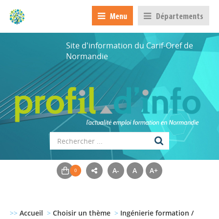
Menu
Départements
Site d'information du Carif-Oref de
Normandie
A-
A
A+
>>
Accueil
>
Choisir un thème
>
Ingénierie formation /