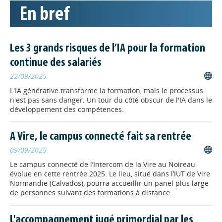
Qu'est-ce que le "sens pédagogique"
En bref
et l’intelligence artificielle est-elle
capable de reproduire "les
mécanismes visibles de la pédagogie
sans réellement comprendre
Les 3 grands risques de l’IA pour la formation
l’expérience humaine qu’elle accompagne ?"
continue des salariés
22/09/2025
INGENIERIE
// 10/06/2026
L'IA générative transforme la formation, mais le processus
Faut-il encore apprendre au
n'est pas sans danger. Un tour du côté obscur de l'IA dans le
XXIème siècle, quand les
développement des compétences.
machines savent déjà tout ?
Comment apprendre, former et
A Vire, le campus connecté fait sa rentrée
développer les compétences dans un
09/09/2025
monde où l’intelligence artificielle
transforme profondément notre
Le campus connecté de l’Intercom de la Vire au Noireau
rapport au savoir ? Question posée à François Taddei,
évolue en cette rentrée 2025. Le lieu, situé dans l’IUT de Vire
auteur du rapport au gouvernement sur l’iA dans
Normandie (Calvados), pourra accueillir un panel plus large
l’enseignement supérieur et signé « Apprendre au XXIe
de personnes suivant des formations à distance.
siècle ».
L'accompagnement jugé primordial par les
INGENIERIE
// 10/06/2026