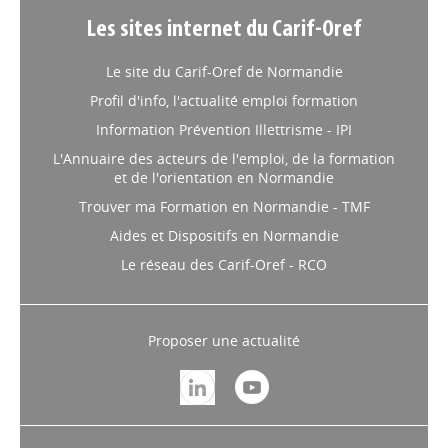
Les sites internet du Carif-Oref
FORMATION
// 22/04/2026
Découvrir la formation
Le site du Carif-Oref de Normandie
d'Assistant.e de vie aux
Profil d'info, l'actualité emploi formation
familles grâce aux
Information Prévention Illettrisme - IPI
Présentations Immersives
L'Annuaire des acteurs de l'emploi, de la formation
de la Formation (PIMF)
et de l'orientation en Normandie
Trouver ma Formation en Normandie - TMF
Dans le cadre du dispositif QUALIF 2026 – Assistant.e de vie
Aides et Dispositifs en Normandie
aux familles, Média Formation et ses partenaires (Greta
Rouen Maritime et Greta Portes Normandes) déploient un
Le réseau des Carif-Oref - RCO
nouveau format, les Présentations Immersives de la
Formation.
Proposer une actualité