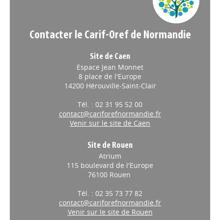
"L'apprentissage à l'aune du
changement : quelles
Contacter le Carif-Oref de Normandie
évolutions en Normandie ?"
Le CESER Normandie vient de mettre
Site de Caen
en ligne cette nouvelle étude et sa
Espace Jean Monnet
synthèse consacrées au
8 place de l'Europe
développement de l’apprentissage en
14200 Hérouville-Saint-Clair
Normandie.
Tél. : 02 31 95 52 00
ECO-TERRITOIRES
// 24/04/2026
contact@cariforefnormandie.fr
Venir sur le site de Caen
Création d'ambassadeurs de
la réalité virtuelle dans
Site de Rouen
toutes les régions
Atrium
115 boulevard de l'Europe
A l'occasion du Laval Virtual 2026,
Anne Le Hénanff, Ministre déléguée
76100 Rouen
chargée de l’Intelligence artificielle et
Tél. : 02 35 73 77 82
du Numérique, a dévoilé les lauréats
de la vague 3 de France 2030 et lance le réseau des
contact@cariforefnormandie.fr
Ambassadeurs XR pour structurer la filière.
Venir sur le site de Rouen