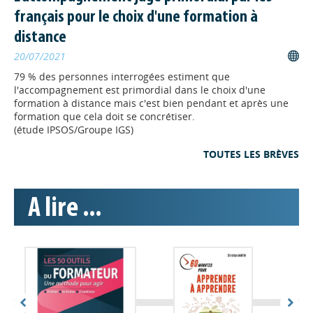
français pour le choix d'une formation à
"L'illettrisme artificiel
distance
n'existe pas, continuons à
20/07/2021
apprendre !"
A l’occasion de la Semaine de l’IA pour
79 % des personnes interrogées estiment que
tous, qui s'est déroulée du 18 au 24
l'accompagnement est primordial dans le choix d'une
mai dernier, l’Agence nationale de
formation à distance mais c'est bien pendant et après une
lutte contre l'illettrisme (ANLCI), avec
formation que cela doit se concrétiser.
l’appui de son Conseil scientifique et de l’évaluation, publie
(étude IPSOS/Groupe IGS)
une tribune intitulée « L’Illettrisme Artificiel n’existe pas,
TOUTES LES BRÈVES
continuons à apprendre ! ».
INGENIERIE
// 22/05/2026
A lire ...
Nouveau podcast des Voies
de la pro "L'IA au service de la
formation : retours
d'expérience"
Comment l’intelligence artificielle
transforme-t-elle concrètement les
pratiques des professionnels de la formation en Normandie