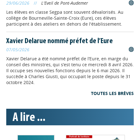
La DREETS de Normandie et France
29/06/2026
//
L'Eveil de Pont-Audemer
Travail publient les chiffres des
Les élèves en classe Segpa sont souvent dévalorisés. Au
inscrits à France Travail en
collège de Bourneville-Sainte-Croix (Eure), ces élèves
Normandie pour le 1er trimestre
participent à des ateliers en dehors de l'établissement.
2026.
ALTERNANCE
// 10/03/2026
Xavier Delarue nommé préfet de l’Eure
Le CFAie va ouvrir un nouveau
07/05/2026
pôle mécanique pour 300
Xavier Delarue a été nommé préfet de l’Eure, en marge du
conseil des ministres, qui s’est tenu ce mercredi 8 avril 2026.
apprentis près d'Évreux
Il occupe ses nouvelles fonctions depuis le 6 mai 2026. Il
Le Centre de formation des apprentis
succède à Charles Giusti, qui occupait le poste depuis le 31
interconsulaire de l’Eure (CFAie)
octobre 2024.
annonce la construction de sa
nouvelle antenne à Normanville qui
TOUTES LES BRÈVES
accueillera 300 apprentis en mécanique à partir de 2028.
Les travaux démarreront à l'été 2026.
A lire ...
ALTERNANCE
// 05/02/2026
Enquête auprès des abonnés
à la lettre Profil d'info