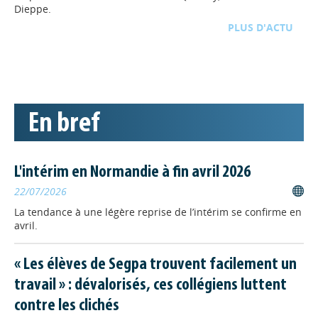
Dieppe.
D'ACTU
TOUTE L'ACTU
FORMATION
// 09/06/2026
La Région Normandie
mobilise les acteurs de la
En bref
formation autour du
programme Erasmus+
La Région Normandie propose un
webinaire d’information dédié au
L'intérim en Normandie à fin avril 2026
programme Erasmus+, afin d’accompagner les structures de
22/07/2026
formation professionnelle dans le développement de projets
à dimension européenne.
La tendance à une légère reprise de l’intérim se confirme en
avril.
STATISTIQUES
// 29/04/2026
Les inscrits à France Travail
« Les élèves de Segpa trouvent facilement un
au 1er trimestre 2026 en
travail » : dévalorisés, ces collégiens luttent
Normandie
contre les clichés