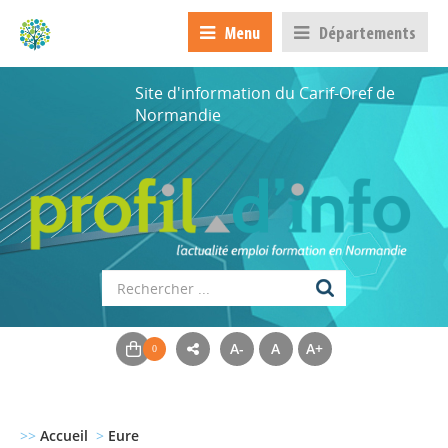
Menu
Départements
Site d'information du Carif-Oref de
Normandie
A-
A
A+
>>
Accueil
>
Eure