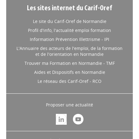
structures de formation
Les sites internet du Carif-Oref
normandes : plus que
quelques jours pour
Le site du Carif-Oref de Normandie
répondre !
Profil d'info, l'actualité emploi formation
Afin d’évaluer la maturité numérique des structures de
Information Prévention Illettrisme - IPI
formation et d’adapter son accompagnement, la Région
L'Annuaire des acteurs de l'emploi, de la formation
Normandie lance une enquête auprès des structures de
et de l'orientation en Normandie
formation normandes. Réponses attendues pour le 1er
octobre.
Trouver ma Formation en Normandie - TMF
Aides et Dispositifs en Normandie
INSERTION
// 09/09/2025
Le réseau des Carif-Oref - RCO
Infographies et localisations
des structures de l'insertion
par l'activité économique en
Proposer une actualité
Normandie
Chiffres-clés de l'insertion par
l'activité économique et localisation
des structures de l'insertion par l'activité économique en
2024.