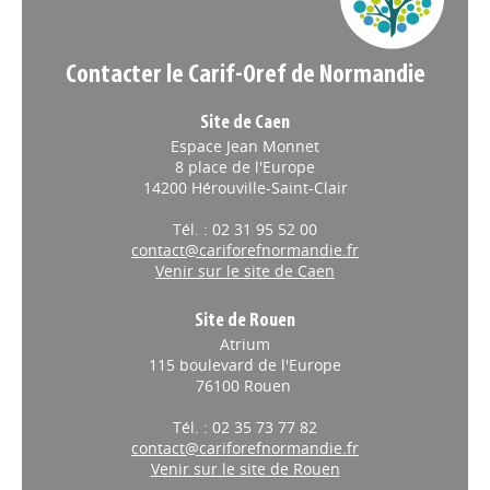
jeunes du territoire
La Mission locale Ouest Eure innove
avec la Puzzle Box, un escape game
Contacter le Carif-Oref de Normandie
mobile conçu pour aider les jeunes à découvrir les métiers
locaux sous-tension.
Site de Caen
Espace Jean Monnet
ALTERNANCE
// 26/09/2025
8 place de l'Europe
De nouvelles formations en
14200 Hérouville-Saint-Clair
apprentissage dans l'Eure
Tél. : 02 31 95 52 00
pour répondre au besoin des
contact@cariforefnormandie.fr
Venir sur le site de Caen
entreprises
Le centre de formation des apprentis
Site de Rouen
) propose de
interconsulaire de l’Eure (
CFAie
Atrium
nouvelles formations en pâtisserie, tourisme et automobile.
115 boulevard de l'Europe
76100 Rouen
ALTERNANCE
// 22/09/2025
Tél. : 02 35 73 77 82
Enquête de la Région sur la
contact@cariforefnormandie.fr
maturité numérique des
Venir sur le site de Rouen