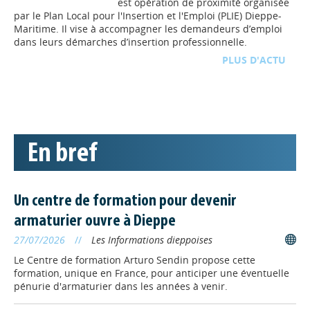
est opération de proximité organisée
par le Plan Local pour l'Insertion et l'Emploi (PLIE) Dieppe-
Maritime. Il vise à accompagner les demandeurs d’emploi
dans leurs démarches d’insertion professionnelle.
D'ACTU
TOUTE L'ACTU
INSERTION
// 15/04/2026
Marée haute : un nouveau
dispositif pour l'insertion des
En bref
autistes
Un service d’éducation spéciale et de
soins à domicile dédié à l’insertion
professionnelle de jeunes autistes de
Un centre de formation pour devenir
16 à 25 ans, Sessad pro, a ouvert à
Dieppe.
armaturier ouvre à Dieppe
27/07/2026
//
Les Informations dieppoises
FORMATION
// 04/02/2026
Le Centre de formation Arturo Sendin propose cette
ProAgora, un campus pour
formation, unique en France, pour anticiper une éventuelle
pénurie d'armaturier dans les années à venir.
les métiers en tension
ProAgora Cités des Compétences