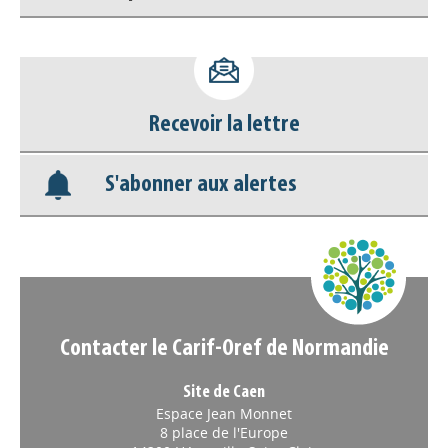
Accéder à son compte - (Se
déconnecter)
Recevoir la lettre
Base documentaire
S'abonner aux alertes
Nos veilles Scoop.it
Appels à projets
Contacter le Carif-Oref de Normandie
Site de Caen
Espace Jean Monnet
8 place de l'Europe