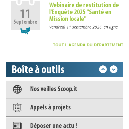
Enquête de la Région sur la
Webinaire de restitution de
maturité numérique des
11
l'Enquête 2025 "Santé en
Appels à projets
structures de formation
Mission locale"
Septembre
normandes : plus que
Vendredi 11 septembre 2026, en ligne
Déposer une actu !
quelques jours pour
répondre !
TOUT L'AGENDA DU DÉPARTEMENT
Accéder à son compte - (Se
Afin d’évaluer la maturité numérique des structures de
déconnecter)
formation et d’adapter son accompagnement, la Région
Normandie lance une enquête auprès des structures de
formation normandes. Réponses attendues pour le 1er
Boîte à outils
Base documentaire
octobre.
Nos veilles Scoop.it
Appels à projets
Déposer une actu !