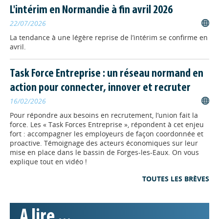
dévoile, à Arques-la-Bataille, un
L'intérim en Normandie à fin avril 2026
campus dédié aux métiers en tension.
22/07/2026
Ce centre anticipe les besoins de
l’EPR2 à Penly pour former
La tendance à une légère reprise de l’intérim se confirme en
notamment des techniciens du nucléaire.
avril.
FORMATION
// 17/12/2025
Task Force Entreprise : un réseau normand en
Nouvelle formation au Greta
action pour connecter, innover et recruter
Rouen Maritime
16/02/2026
Le Greta Rouen Maritime proposera à
partir de février prochain une
Pour répondre aux besoins en recrutement, l’union fait la
nouvelle formation de chargé
force. Les « Task Forces Entreprise », répondent à cet enjeu
d'accueil touristique et de loisirs dans
fort : accompagner les employeurs de façon coordonnée et
deux de ses antennes.
proactive. Témoignage des acteurs économiques sur leur
mise en place dans le bassin de Forges-les-Eaux. On vous
explique tout en vidéo !
ECO-TERRITOIRES
// 18/11/2025
Sitel FTJ : nouvel outil pour
TOUTES LES BRÈVES
suivre les transformations
de l'emploi local en
A lire ...