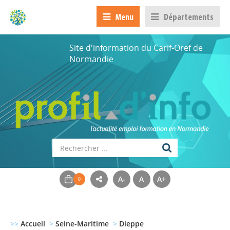
Menu
Départements
Site d'information du Carif-Oref de
Normandie
A-
A
A+
>>
Accueil
>
Seine-Maritime
>
Dieppe