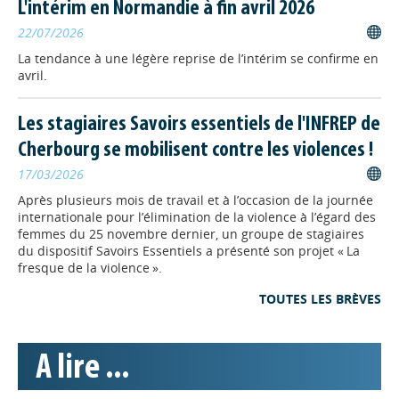
Marine nationale créent une
L'intérim en Normandie à fin avril 2026
formation pour les atomiciens
de
22/07/2026
propulsion navale de la Marine
nationale.
La tendance à une légère reprise de l’intérim se confirme en
avril.
ALTERNANCE
// 22/09/2025
Enquête de la Région sur la
Les stagiaires Savoirs essentiels de l'INFREP de
maturité numérique des
Cherbourg se mobilisent contre les violences !
structures de formation
17/03/2026
normandes : plus que
Après plusieurs mois de travail et à l’occasion de la journée
internationale pour l’élimination de la violence à l’égard des
quelques jours pour
femmes du 25 novembre dernier, un groupe de stagiaires
répondre !
du dispositif Savoirs Essentiels a présenté son projet « La
fresque de la violence ».
Afin d’évaluer la maturité numérique des structures de
formation et d’adapter son accompagnement, la Région
TOUTES LES BRÈVES
Normandie lance une enquête auprès des structures de
formation normandes. Réponses attendues pour le 1er
octobre.
A lire ...
ALTERNANCE
// 08/09/2025