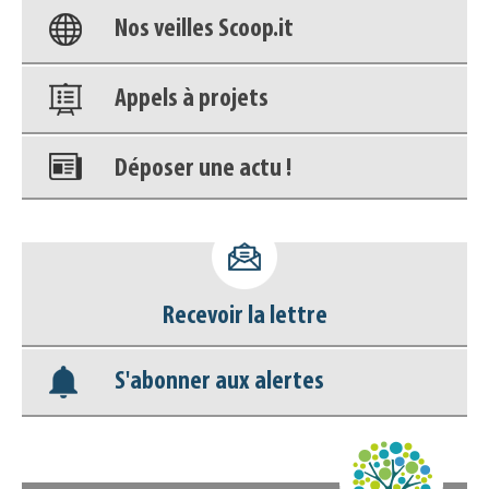
Nos veilles Scoop.it
Appels à projets
Déposer une actu !
Accéder à son compte - (Se
déconnecter)
Recevoir la lettre
Base documentaire
S'abonner aux alertes
Nos veilles Scoop.it
Appels à projets