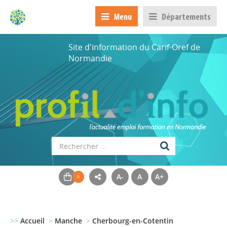
Menu
Départements
Site d'information du Carif-Oref de
Normandie
A-
A
A+
>>
Accueil
>
Manche
>
Cherbourg-en-Cotentin