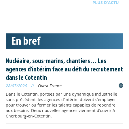
D'ACTU
TOUTE L'ACTU
ORIENTATION
// 11/02/2026
Cotent’Industries reconduit
« Mon avenir
En bref
professionn’elles » pour
lutter contre les stéréotypes
dans les métiers de
Nucléaire, sous-marins, chantiers… Les
l’industrie
agences d’intérim face au défi du recrutement
Dans le cadre de Cotent’Industries, une nouvelle action se
déroulera du 4 mars au 28 avril 2026 dans 7 établissements
dans le Cotentin
scolaires, ce qui représente plus de 600 élèves de classe de
28/07/2026
//
Ouest France
5ᵉ et 4ᵉ sensibilisés.
Dans le Cotentin, portées par une dynamique industrielle
sans précédent, les agences d’intérim doivent s’employer
FORMATION
// 03/11/2025
pour trouver ou former les talents capables de répondre
La Normandie forme les
aux besoins. Deux nouvelles agences viennent d’ouvrir à
Cherbourg-en-Cotentin.
futurs atomiciens
L’université de Caen Normandie et la