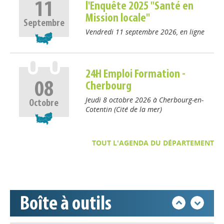
11
l'Enquête 2025 "Santé en
Mission locale"
Septembre
Vendredi 11 septembre 2026, en ligne
24H Emploi Formation -
08
Cherbourg
Jeudi 8 octobre 2026 à Cherbourg-en-
Octobre
Appels à projets
Cotentin (Cité de la mer)
Déposer une actu !
TOUT L'AGENDA DU DÉPARTEMENT
Accéder à son compte - (Se
déconnecter)
Boîte à outils
Base documentaire