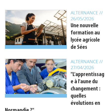
ALTERNANCE
//
26/05/2026
Une nouvelle
formation au
lycée agricole
de Sées
ALTERNANCE
//
27/04/2026
"L'apprentissag
e à l'aune du
changement :
quelles
évolutions en
Normandie ?"