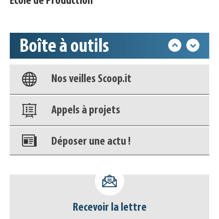
École de Production"
Accéder à son compte - (Se
déconnecter)
Boîte à outils
Base documentaire
Nos veilles Scoop.it
Appels à projets
Déposer une actu !
Accéder à son compte - (Se
déconnecter)
Recevoir la lettre
Base documentaire