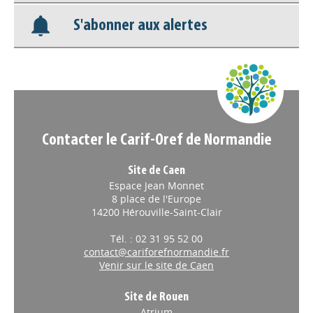
S'abonner aux alertes
Nos veilles Scoop.it
Appels à projets
Contacter le Carif-Oref de Normandie
Site de Caen
Espace Jean Monnet
8 place de l'Europe
14200 Hérouville-Saint-Clair
Tél. : 02 31 95 52 00
contact@cariforefnormandie.fr
Venir sur le site de Caen
Site de Rouen
Atrium