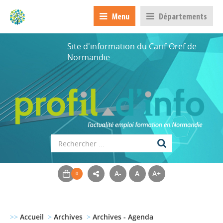
Menu
Départements
Site d'information du Carif-Oref de
Normandie
A-
A
A+
>>
Accueil
>
Archives
>
Archives - Agenda