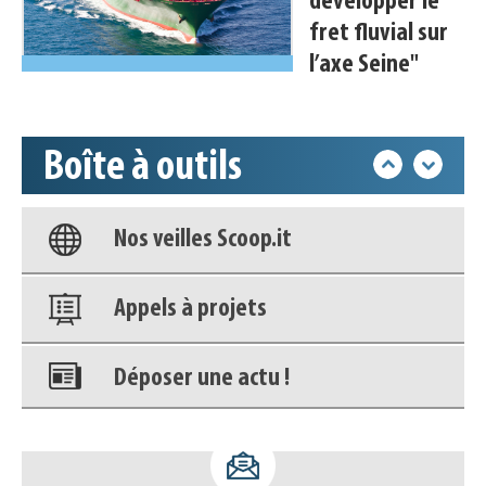
développer le
Déposer une actu !
fret fluvial sur
l’axe Seine"
Accéder à son compte - (Se
déconnecter)
Boîte à outils
Base documentaire
Nos veilles Scoop.it
Appels à projets
Déposer une actu !
Accéder à son compte - (Se
déconnecter)