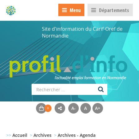
Menu
Départements
Site d'information du Carif-Oref de
Normandie
A-
A
A+
>>
Accueil
>
Archives
>
Archives - Agenda