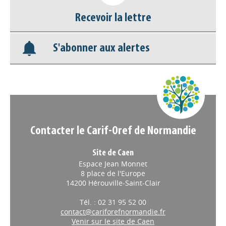
Recevoir la lettre
Base documentaire
S'abonner aux alertes
Nos veilles Scoop.it
Appels à projets
Contacter le Carif-Oref de Normandie
Site de Caen
Espace Jean Monnet
8 place de l'Europe
14200 Hérouville-Saint-Clair
Tél. : 02 31 95 52 00
contact@cariforefnormandie.fr
Venir sur le site de Caen