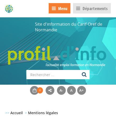
Menu
Départements
Site d'information du Carif-Oref de
Normandie
A-
A
A+
>>
Accueil
>
Mentions légales