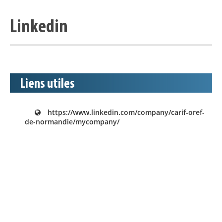
Linkedin
Liens utiles
https://www.linkedin.com/company/carif-oref-
de-normandie/mycompany/
Appels à projets
Déposer une actu !
Accéder à son compte - (Se
déconnecter)