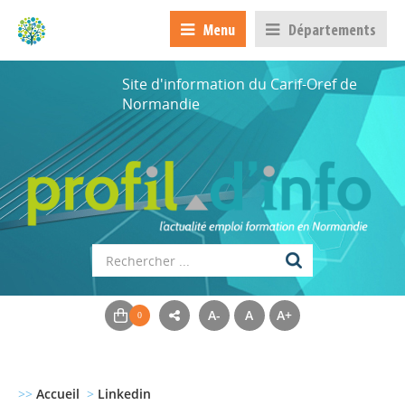
Menu
Départements
Site d'information du Carif-Oref de
Normandie
A-
A
A+
>>
Accueil
>
Linkedin