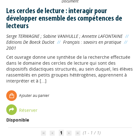
Document
Les cercles de lecture : interagir pour
développer ensemble des compétences de
lecteurs
Serge TERWAGNE
;
Sabine VANHULLE
;
Annette LAFONTAINE
//
Editions De Boeck Duclot
//
Français : savoirs en pratique
//
2001
Cet ouvrage donne une synthèse de la recherche effectuée
dans le domaine des cercles de lecture qui sont des
dispositifs didactiques structurés, au sein duquel, les élèves
rassemblés en petits groupes hétérogènes, apprennent à
interpréter et à [...]
Ajouter au panier
Appels à projets
Réserver
Disponible
Déposer une actu !
1
(1 - 1 / 1)