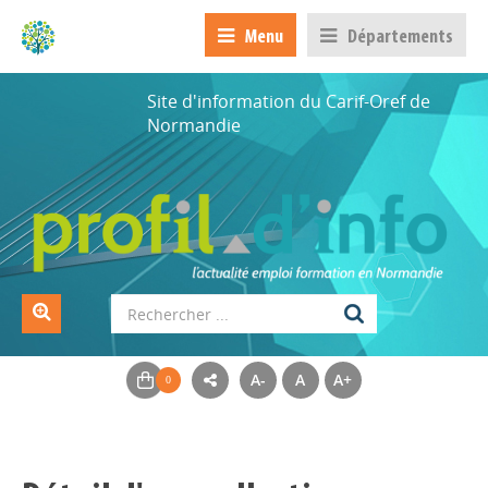
Menu
Départements
Site d'information du Carif-Oref de
Normandie
A-
A
A+