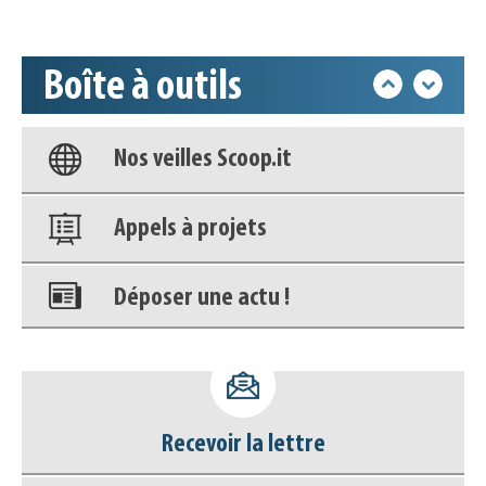
Accéder à son compte - (Se
déconnecter)
Boîte à outils
Base documentaire
Nos veilles Scoop.it
Appels à projets
Déposer une actu !
Accéder à son compte - (Se
déconnecter)
Recevoir la lettre
Base documentaire