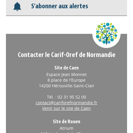
S'abonner aux alertes
Nos veilles Scoop.it
Appels à projets
Contacter le Carif-Oref de Normandie
Site de Caen
Espace Jean Monnet
8 place de l'Europe
14200 Hérouville-Saint-Clair
Tél. : 02 31 95 52 00
contact@cariforefnormandie.fr
Venir sur le site de Caen
Site de Rouen
Atrium