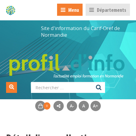
Menu
Départements
Site d'information du Carif-Oref de
Normandie
A-
A
A+