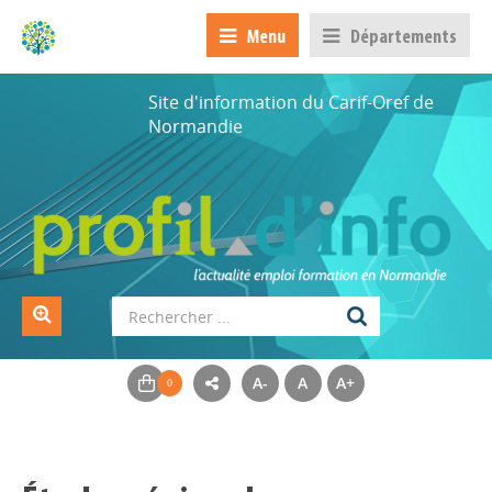
Menu
Départements
Site d'information du Carif-Oref de
Normandie
A-
A
A+