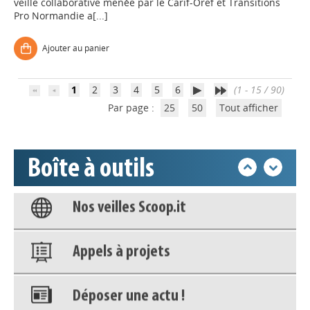
veille collaborative menée par le Carif-Oref et Transitions
Pro Normandie a[...]
Déposer une actu !
Ajouter au panier
Accéder à son compte - (Se
déconnecter)
1
2
3
4
5
6
(1 - 15 / 90)
Par page :
25
50
Tout afficher
Base documentaire
Boîte à outils
Nos veilles Scoop.it
Appels à projets
Déposer une actu !
Accéder à son compte - (Se