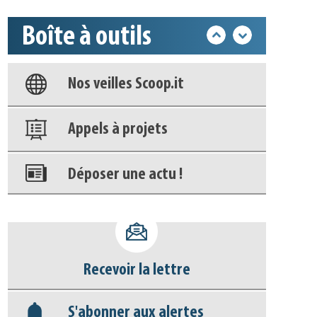
Boîte à outils
Base documentaire
Nos veilles Scoop.it
Appels à projets
Déposer une actu !
Accéder à son compte - (Se
déconnecter)
Recevoir la lettre
Base documentaire
S'abonner aux alertes