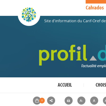
Calvados
Site d'information du Carif-Oref 
ACCUEIL
CHOI
A-
A