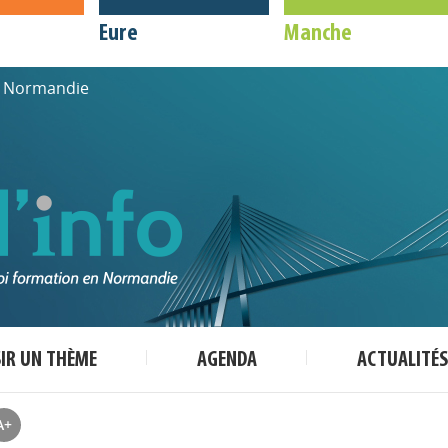
Eure
Manche
de Normandie
SIR UN THÈME
AGENDA
ACTUALITÉS
A+