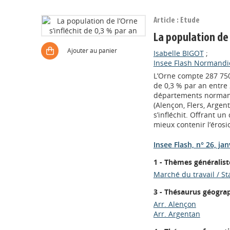
Article : Etude
La population de 
Ajouter au panier
Isabelle BIGOT
;
Insee Flash Normandie 
L’Orne compte 287 750
de 0,3 % par an entre
départements normands
(Alençon, Flers, Argent
s’infléchit. Offrant u
mieux contenir l’érosi
Insee Flash, n° 26, ja
1 - Thèmes généralist
Marché du travail / St
3 - Thésaurus géogra
Arr. Alençon
Arr. Argentan