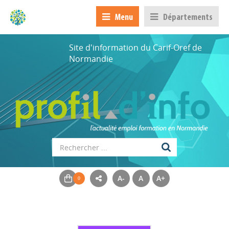
Menu
Départements
Site d'information du Carif-Oref de
Normandie
A-
A
A+