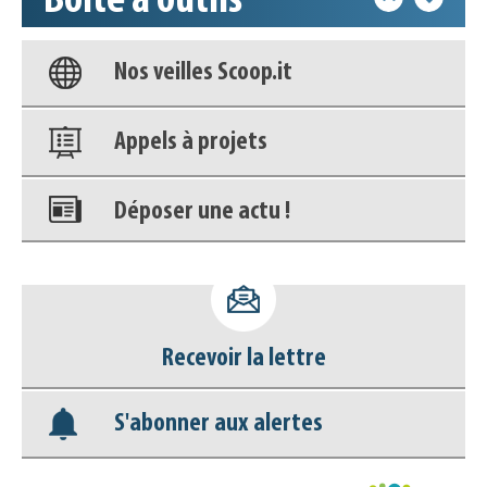
Boîte à outils
Base documentaire
Nos veilles Scoop.it
Appels à projets
Déposer une actu !
Accéder à son compte - (Se
déconnecter)
Recevoir la lettre
Base documentaire
S'abonner aux alertes
Nos veilles Scoop.it