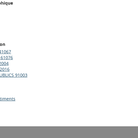
phique
ion
41067
 61076
2004
2016
UBLICS 91003
atiments