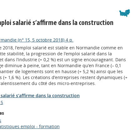
mploi salarié s’affirme dans la construction
mandie (n° 15, 5 octobre 2018) 4 p.
 2018, l’emploi salarié est stable en Normandie comme en
te stabilité, la progression de l’emploi salarié dans la
 et dans l’industrie (+ 0,2 %) est un signe encourageant. Dans
ge diminue à peine, tant en Normandie qu’en France (– 0,1
hantier de logements sont en hausse (+ 5,2 %) ainsi que les
s (+ 1,6 %). Les créations d’entreprises restent dynamiques (+
 ralentissement du côté des micro-entreprises.
 salarié s’affirme dans la construction
15
es
s
atistiques emploi - formation