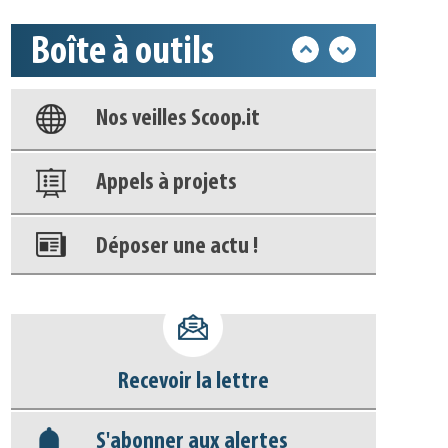
Boîte à outils
Base documentaire
Nos veilles Scoop.it
Appels à projets
Déposer une actu !
Accéder à son compte - (Se
déconnecter)
Recevoir la lettre
Base documentaire
S'abonner aux alertes