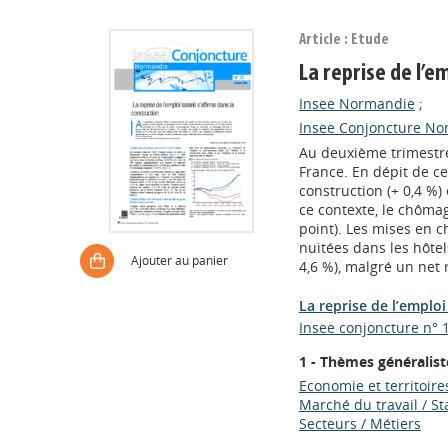
Article : Etude
La reprise de l’e
Insee Normandie
;
Insee Conjoncture Nor
Au deuxième trimestre
France. En dépit de cet
construction (+ 0,4 %)
ce contexte, le chôma
point). Les mises en c
nuitées dans les hôtel
Ajouter au panier
4,6 %), malgré un net
La reprise de l’emploi
Insee conjoncture n° 
1 - Thèmes généralist
Economie et territoire
Marché du travail / St
Secteurs / Métiers