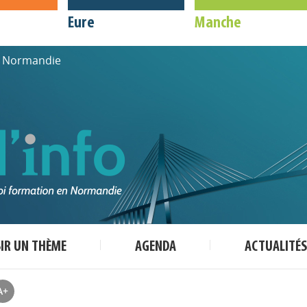
Eure
Manche
de Normandie
SIR UN THÈME
AGENDA
ACTUALITÉS
A+