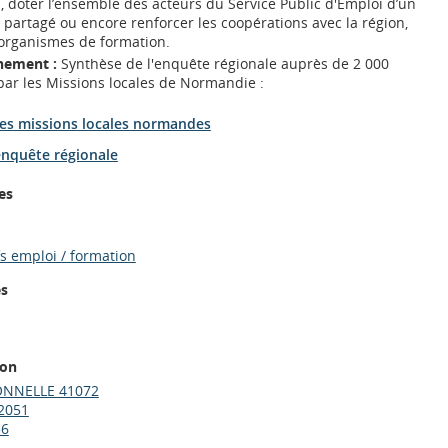
i, doter l’ensemble des acteurs du Service Public d'Emploi d’un
 partagé ou encore renforcer les coopérations avec la région,
 organismes de formation.
nement :
Synthèse de l'enquête régionale auprès de 2 000
ar les Missions locales de Normandie :
es missions locales normandes
enquête régionale
es
fs emploi / formation
es
ion
ONNELLE 41072
2051
36