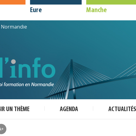
Eure
Manche
de Normandie
SIR UN THÈME
AGENDA
ACTUALITÉS
A+