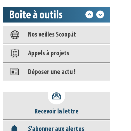
Boîte à outils
Base documentaire
Nos veilles Scoop.it
Appels à projets
Déposer une actu !
Accéder à son compte - (Se
déconnecter)
Recevoir la lettre
Base documentaire
S'abonner aux alertes