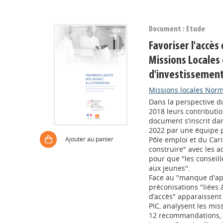
Document : Etude
Favoriser l'accès
Missions Locales
d'investissemen
Missions locales Nor
Dans la perspective d
2018 leurs contributio
document s’inscrit da
2022 par une équipe p
Ajouter au panier
Pôle emploi et du Cari
construire" avec les ac
pour que "les conseill
aux jeunes".
Face au "manque d'app
préconisations "liées 
d’accès" apparaissent
PIC, analysent les mi
12 recommandations, 