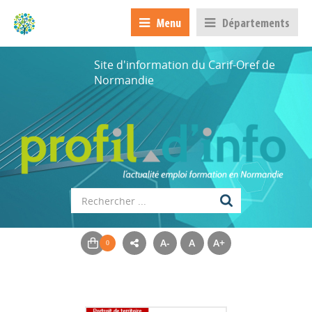
Menu
Départements
Site d'information du Carif-Oref de
Normandie
A-
A
A+