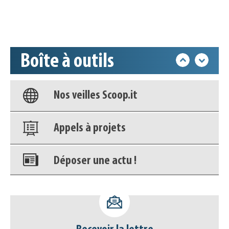
Accéder à son compte - (Se
déconnecter)
Boîte à outils
Base documentaire
Nos veilles Scoop.it
Appels à projets
Déposer une actu !
Accéder à son compte - (Se
déconnecter)