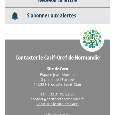
Recevoir la lettre
Base documentaire
S'abonner aux alertes
Nos veilles Scoop.it
Appels à projets
Contacter le Carif-Oref de Normandie
Site de Caen
Espace Jean Monnet
8 place de l'Europe
14200 Hérouville-Saint-Clair
Tél. : 02 31 95 52 00
contact@cariforefnormandie.fr
Venir sur le site de Caen