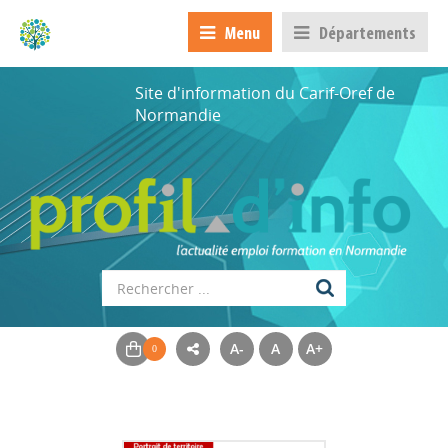
Menu
Départements
Site d'information du Carif-Oref de
Normandie
A-
A
A+