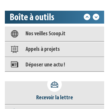
déconnecter)
Boîte à outils
Base documentaire
Nos veilles Scoop.it
Appels à projets
Déposer une actu !
Accéder à son compte - (Se
déconnecter)
Recevoir la lettre
Base documentaire