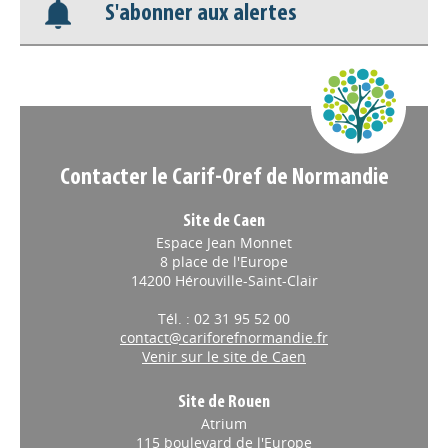
S'abonner aux alertes
Nos veilles Scoop.it
Appels à projets
Contacter le Carif-Oref de Normandie
Site de Caen
Espace Jean Monnet
8 place de l'Europe
14200 Hérouville-Saint-Clair
Tél. : 02 31 95 52 00
contact@cariforefnormandie.fr
Venir sur le site de Caen
Site de Rouen
Atrium
115 boulevard de l'Europe