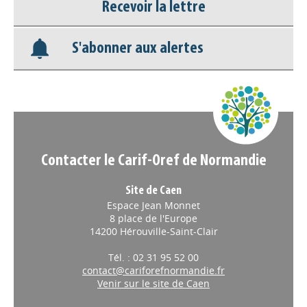
Recevoir la lettre
Base documentaire
S'abonner aux alertes
Nos veilles Scoop.it
Appels à projets
Contacter le Carif-Oref de Normandie
Site de Caen
Espace Jean Monnet
8 place de l'Europe
14200 Hérouville-Saint-Clair
Tél. : 02 31 95 52 00
contact@cariforefnormandie.fr
Venir sur le site de Caen