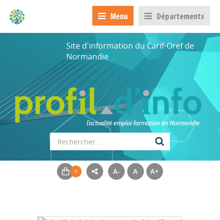
Menu
Départements
Site d'information du Carif-Oref de
Normandie
A-
A
A+