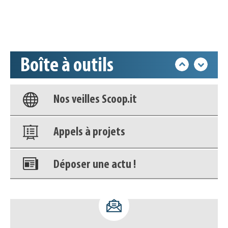
Accéder à son compte - (Se
déconnecter)
Boîte à outils
Base documentaire
Nos veilles Scoop.it
Appels à projets
Déposer une actu !
Accéder à son compte - (Se
déconnecter)