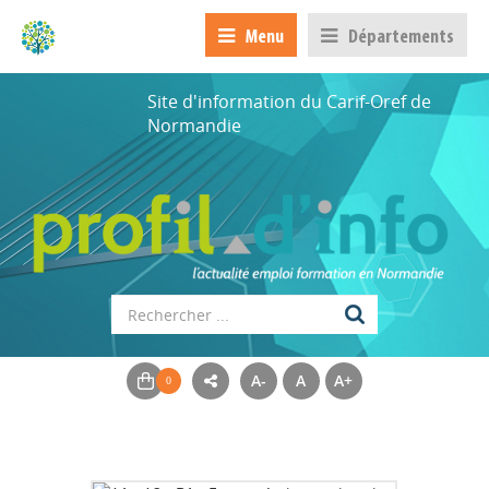
Menu
Départements
Site d'information du Carif-Oref de
Normandie
A-
A
A+