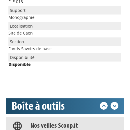
FLE 013
Monographie
Site de Caen
Appels à projets
Fonds Savoirs de base
Disponible
Déposer une actu !
Accéder à son compte - (Se
déconnecter)
Boîte à outils
Base documentaire
Nos veilles Scoop.it