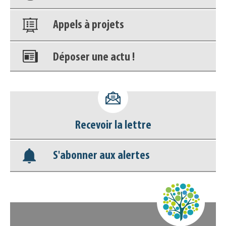
Appels à projets
Déposer une actu !
Accéder à son compte - (Se
déconnecter)
Recevoir la lettre
Base documentaire
S'abonner aux alertes
Nos veilles Scoop.it
Appels à projets