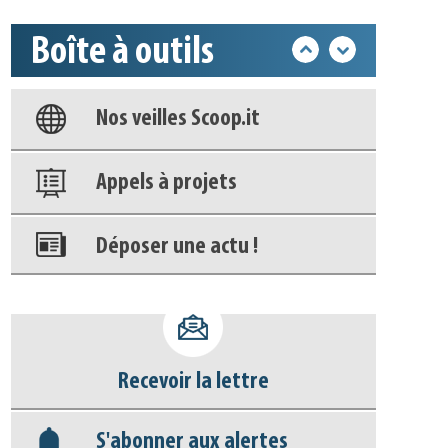
Boîte à outils
Base documentaire
Nos veilles Scoop.it
Appels à projets
Déposer une actu !
Accéder à son compte - (Se
déconnecter)
Recevoir la lettre
Base documentaire
S'abonner aux alertes