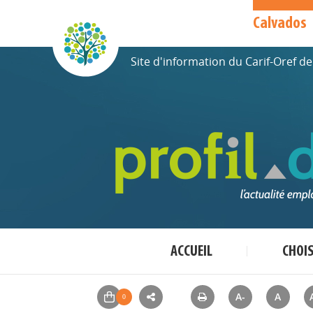
Calvados
Site d'information du Carif-Oref 
ACCUEIL
CHOI
A-
A