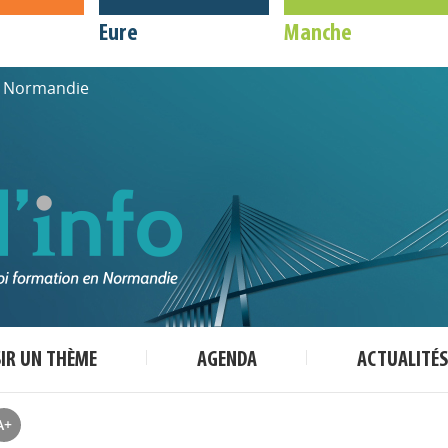
Eure
Manche
de Normandie
SIR UN THÈME
AGENDA
ACTUALITÉS
A+