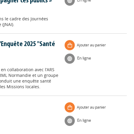
pagner ces publics »
En ligne
ns le cadre des Journées
 (JNAI).
l'Enquête 2025 "Santé
Ajouter au panier
En ligne
en collaboration avec l’ARS
ARML Normandie et un groupe
 conduit une enquête santé
es Missions locales.
Ajouter au panier
En ligne