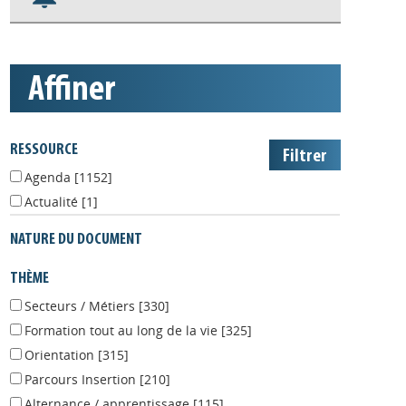
Nos veilles Scoop.it
Appels à projets
affiner
RESSOURCE
Agenda
[1152]
Actualité
[1]
NATURE DU DOCUMENT
THÈME
Secteurs / Métiers
[330]
Formation tout au long de la vie
[325]
Orientation
[315]
Parcours Insertion
[210]
Alternance / apprentissage
[115]