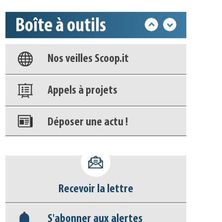
Boîte à outils
Base documentaire
Nos veilles Scoop.it
Appels à projets
Déposer une actu !
Accéder à son compte - (Se
déconnecter)
Recevoir la lettre
Base documentaire
S'abonner aux alertes