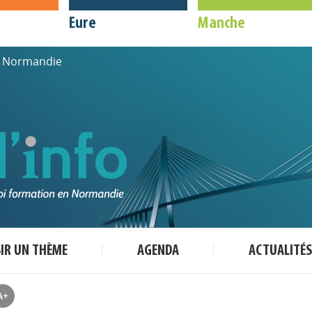
Eure
Manche
de Normandie
SIR UN THÈME
AGENDA
ACTUALITÉS
A+