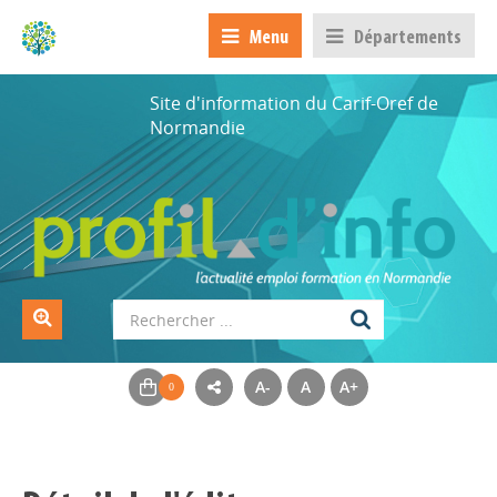
Menu
Départements
Site d'information du Carif-Oref de
Normandie
A-
A
A+