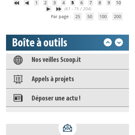
Accéder à son compte - (Se
1
2
3
4
5
6
7
8
9
10
déconnecter)
(61 - 75 / 204)
Par page :
25
50
100
200
Base documentaire
Boîte à outils
Nos veilles Scoop.it
Appels à projets
Déposer une actu !
Accéder à son compte - (Se
déconnecter)
Base documentaire